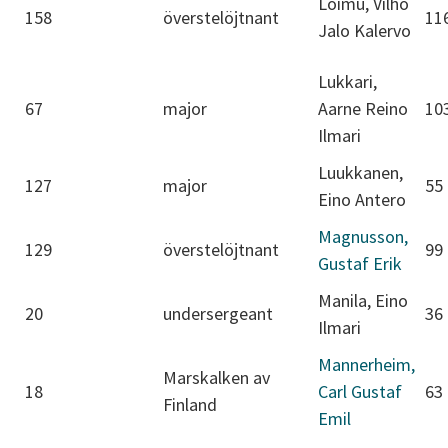
Loimu, Vilho
158
överstelöjtnant
11
Jalo Kalervo
Lukkari,
67
major
Aarne Reino
10
Ilmari
Luukkanen,
127
major
55
Eino Antero
Magnusson,
129
överstelöjtnant
99
Gustaf Erik
Manila, Eino
20
undersergeant
36
Ilmari
Mannerheim,
Marskalken av
18
Carl Gustaf
63
Finland
Emil