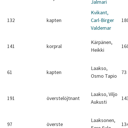
Jalmari
Kvikant,
132
kapten
Carl-Birger
18
Valdemar
Kärpänen,
141
korpral
16
Heikki
Laakso,
61
kapten
73
Osmo Tapio
Laakso, Viljo
191
överstelöjtnant
14
Aukusti
Laaksonen,
97
överste
13
Eero Sulo