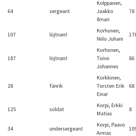
Kolppanen,
64
sergeant
Jaakko
78
Ilmari
Korhonen,
107
löjtnant
17
Niilo Juhani
Korhonen,
187
löjtnant
Toivo
86
Johannes
Korkkinen,
28
fänrik
Torsten Erik
68
Einar
Korpi, Erkki
125
soldat
8
Matias
Korpi, Paavo
34
undersergeant
10
Armas