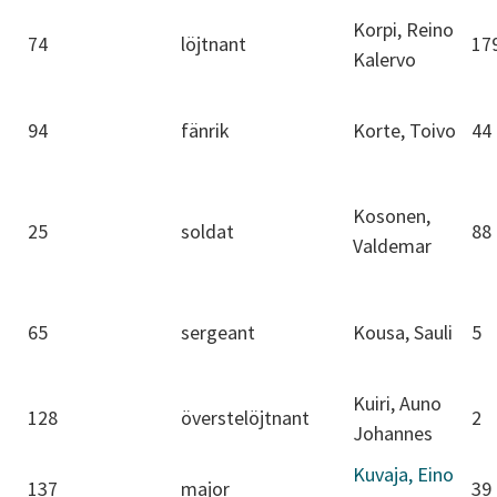
Korpi, Reino
74
löjtnant
17
Kalervo
94
fänrik
Korte, Toivo
44
Kosonen,
25
soldat
88
Valdemar
65
sergeant
Kousa, Sauli
5
Kuiri, Auno
128
överstelöjtnant
2
Johannes
Kuvaja, Eino
137
major
39