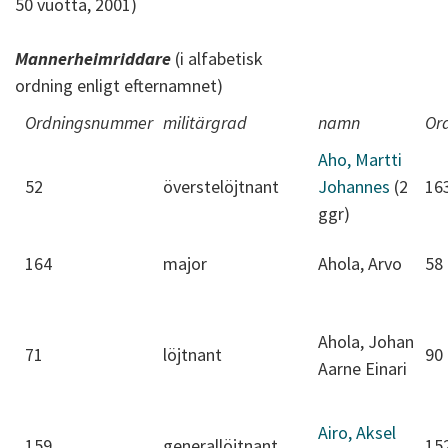
50 vuotta, 2001)
Mannerheimriddare
(i alfabetisk
ordning enligt efternamnet)
Ordningsnummer
militärgrad
namn
Or
Aho, Martti
52
överstelöjtnant
Johannes
(2
16
ggr)
164
major
Ahola, Arvo
58
Ahola, Johan
71
löjtnant
90
Aarne Einari
Airo, Aksel
159
generallöjtnant
15