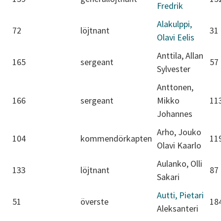
Fredrik
Alakulppi,
72
löjtnant
31
Olavi Eelis
Anttila, Allan
165
sergeant
57
Sylvester
Anttonen,
166
sergeant
Mikko
11
Johannes
Arho, Jouko
104
kommendörkapten
11
Olavi Kaarlo
Aulanko, Olli
133
löjtnant
87
Sakari
Autti, Pietari
51
överste
18
Aleksanteri