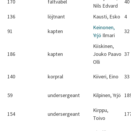
170
fältväbel
40
Nils Edvard
136
löjtnant
Kausti, Esko
4
Keinonen,
91
kapten
32
Yrjö
Ilmari
Kiiskinen,
186
kapten
Jouko Paavo
37
Olli
140
korpral
Kiiveri, Eino
33
59
undersergeant
Kilpinen, Yrjö
18
Kirppu,
154
undersergeant
17
Toivo