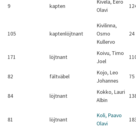
Kivelä, Eero
9
kapten
12
Olavi
Kivilinna,
105
kaptenlöjtnant
Osmo
24
Kullervo
Koivu, Timo
171
löjtnant
11
Joel
Kojo, Leo
82
fältväbel
75
Johannes
Kokko, Lauri
84
löjtnant
13
Albin
Koli, Paavo
81
löjtnant
18
Olavi