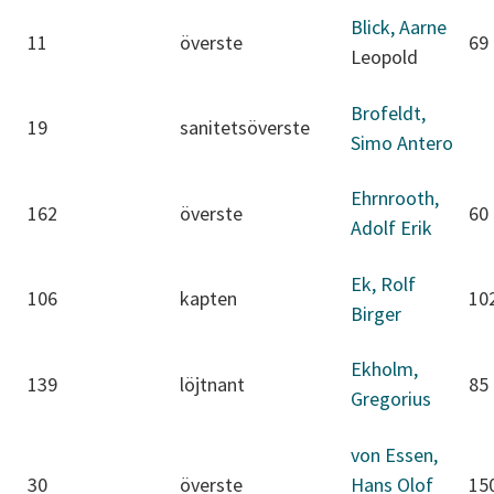
Blick, Aarne
11
överste
69
Leopold
Brofeldt,
19
sanitetsöverste
Simo Antero
Ehrnrooth,
162
överste
60
Adolf Erik
Ek, Rolf
106
kapten
10
Birger
Ekholm,
139
löjtnant
85
Gregorius
von Essen,
30
överste
Hans Olof
15