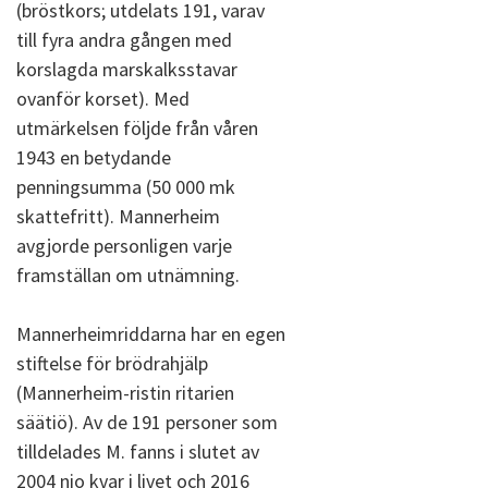
(bröstkors; utdelats 191, varav
till fyra andra gången med
korslagda marskalksstavar
ovanför korset). Med
utmärkelsen följde från våren
1943 en betydande
penningsumma (50 000 mk
skattefritt). Mannerheim
avgjorde personligen varje
framställan om utnämning.
Mannerheimriddarna har en egen
stiftelse för brödrahjälp
(Mannerheim-ristin ritarien
säätiö). Av de 191 personer som
tilldelades M. fanns i slutet av
2004 nio kvar i livet och 2016