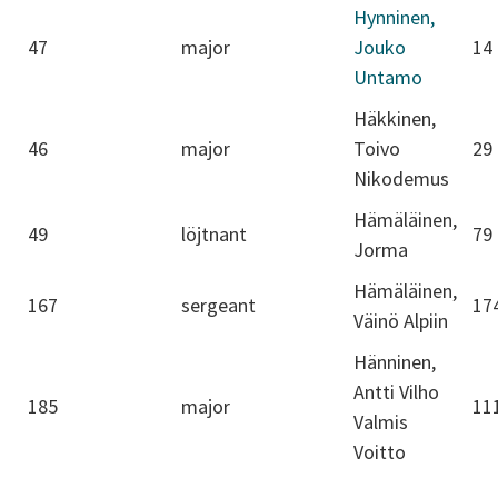
Hynninen,
47
major
Jouko
14
Untamo
Häkkinen,
46
major
Toivo
29
Nikodemus
Hämäläinen,
49
löjtnant
79
Jorma
Hämäläinen,
167
sergeant
17
Väinö Alpiin
Hänninen,
Antti Vilho
185
major
11
Valmis
Voitto