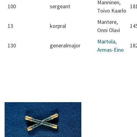
Manninen,
100
sergeant
18
Toivo Kaarlo
Mantere,
13
korpral
14
Onni Olavi
Martola,
130
generalmajor
18
Armas-Eino