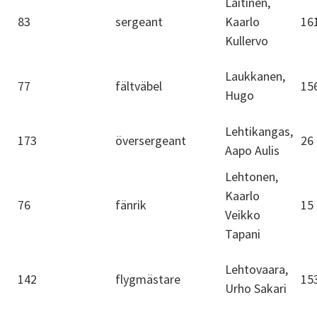
Laitinen,
83
sergeant
Kaarlo
16
Kullervo
Laukkanen,
77
fältväbel
15
Hugo
Lehtikangas,
173
översergeant
26
Aapo Aulis
Lehtonen,
Kaarlo
76
fänrik
15
Veikko
Tapani
Lehtovaara,
142
flygmästare
15
Urho Sakari