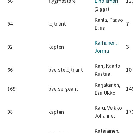
56
flygmästare
Eino Ilmari
12
(2 ggr)
Kahla, Paavo
54
löjtnant
7
Elias
Karhunen,
92
kapten
3
Jorma
Kari, Kaarlo
66
överstelöjtnant
10
Kustaa
Karjalainen,
169
översergeant
14
Esa Ukko
Karu, Veikko
98
kapten
17
Johannes
Katajainen,