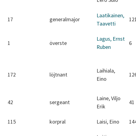
Laatikainen,
17
generalmajor
12
Taavetti
Lagus, Ernst
1
överste
6
Ruben
Laihiala,
172
löjtnant
12
Eino
Laine, Viljo
42
sergeant
41
Erik
115
korpral
Laisi, Eino
14