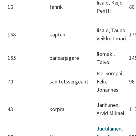
Iisalo, Keijo
16
fänrik
80
Pentti
Iisalo, Tauno
168
kapten
17
Veikko Ilmari
Ilomäki,
155
pansarjägare
14
Toivo
Iso-Somppi,
70
sanitetssergeant
Felix
96
Johannes
Janhunen,
43
korpral
11
Arvid Mikael
Juutilainen,