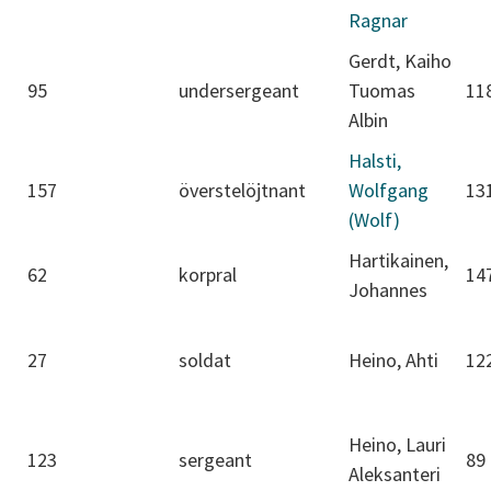
Ragnar
Gerdt, Kaiho
95
undersergeant
Tuomas
11
Albin
Halsti,
157
överstelöjtnant
Wolfgang
13
(Wolf)
Hartikainen,
62
korpral
14
Johannes
27
soldat
Heino, Ahti
12
Heino, Lauri
123
sergeant
89
Aleksanteri