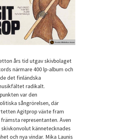
etton års tid utgav skivbolaget
ords närmare 400 lp-album och
de det finländska
usikfältet radikalt.
punkten var den
olitiska sångrörelsen, där
tetten Agitprop växte fram
främsta representanten. Även
 skivkonvolut kännetecknades
nhet och nya vindar. Mika Launis