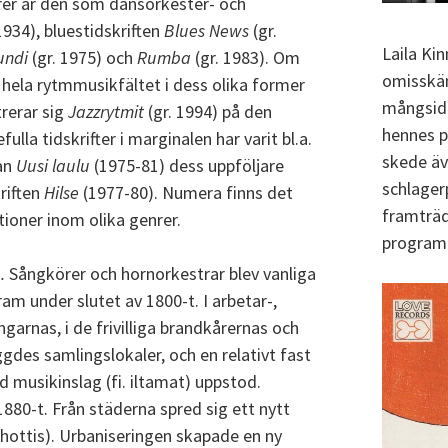
nrer är den som dansorkester- och
1934), bluestidskriften
Blues News
(gr.
Laila Ki
undi
(gr. 1975) och
Rumba
(gr. 1983). Om
omisskän
hela rytmmusikfältet i dess olika former
mångsidig
trerar sig
Jazzrytmit
(gr. 1994) på den
hennes po
ulla tidskrifter i marginalen har varit bl.a.
skede äve
gan
Uusi laulu
(1975-81) dess uppföljare
schlager
riften
Hilse
(1977-80). Numera finns det
framträd
tioner inom olika genrer.
program.
.
Sångkörer och hornorkestrar blev vanliga
ram under slutet av 1800-t. I arbetar-,
arnas, i de frivilliga brandkårernas och
gdes samlingslokaler, och en relativt fast
 musikinslag (fi. iltamat) uppstod.
880-t. Från städerna spred sig ett nytt
chottis). Urbaniseringen skapade en ny