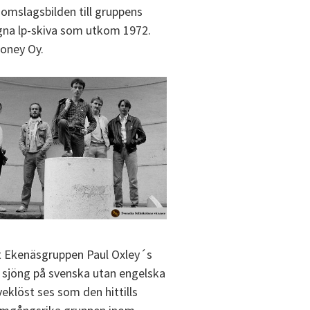
omslagsbilden till gruppens
gna lp-skiva som utkom 1972.
boney Oy.
t Ekenäsgruppen Paul Oxley´s
e sjöng på svenska utan engelska
veklöst ses som den hittills