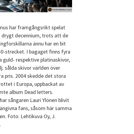
us har framgångsrikt spelat
tt drygt decennium, trots att de
ingforskillarna ännu har en bit
 30-strecket. I bagaget finns fyra
 guld- respektive platinaskivor,
lj. sålda skivor världen över
ra pris. 2004 skedde det stora
ttet i Europa, uppbackat av
mte album Dead letters.
har sångaren Lauri Ylönen blivit
hängivna fans, såsom här samma
ien. Foto: Lehtikuva Oy, J.
.