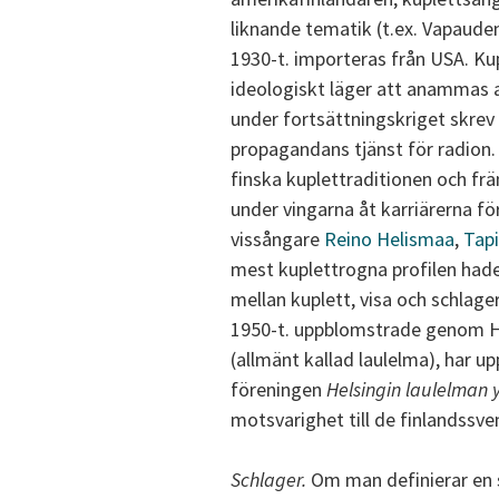
liknande tematik (t.ex. Vapauden
1930-t. importeras från USA. Ku
ideologiskt läger att anammas a
under fortsättningskriget skrev 
propagandans tjänst för radion.
finska kuplettraditionen och fr
under vingarna åt karriärerna fö
vissångare
Reino Helismaa
,
Tap
mest kuplettrogna profilen had
mellan kuplett, visa och schlage
1950-t. uppblomstrade genom H
(allmänt kallad laulelma), har u
föreningen
Helsingin laulelman 
motsvarighet till de finlandssv
Schlager.
Om man definierar en 