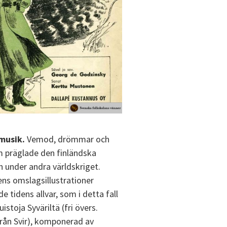
musik.
Vemod, drömmar och
 präglade den finländska
n under andra världskriget.
ns omslagsillustrationer
 tidens allvar, som i detta fall
istoja Syväriltä (fri övers.
rån Svir), komponerad av