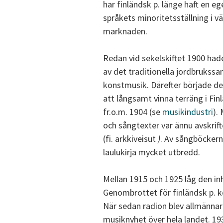
har finländsk p. länge haft en eg
språkets minoritetsställning i 
marknaden.
Redan vid sekelskiftet 1900 hade
av det traditionella jordbrukss
konstmusik. Därefter började d
att långsamt vinna terräng i Fin
fr.o.m. 1904 (se
musikindustri
).
och sångtexter var ännu avskrift
(fi. arkkiveisut
)
. Av sångböcker
laulukirja mycket utbredd.
Mellan 1915 och 1925 låg den i
Genombrottet för finländsk p. k
När sedan radion blev allmännare 
musiknyhet över hela landet. 19