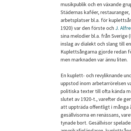
musikpublik och en växande grup
Städernas kaféer, restauranger, 
arbetsplatser bl.a. för kupletts
1920) var den förste och
J. Alfr
sina melodier bl.a. från Sverige
inslag av dialekt och slang till 
Kuplettsångarna gjorde redan för
men marknaden var ännu liten.
En kuplett- och revyliknande un
uppstod inom arbetarrörelsen va
politiska texter till ofta kända 
slutet av 1920-t., varefter de g
att uppträda offentligt i många 
gesällvisorna en renässans, varef
tynade bort. Gesällvisor spelade
amerikafinländaren, kuplettsån