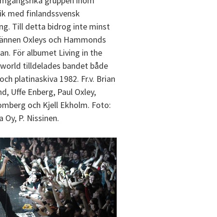
amgångsrika gruppen inom
ik med finlandssvensk
ng. Till detta bidrog inte minst
ännen Oxleys och Hammonds
n. För albumet Living in the
world tilldelades bandet både
och platinaskiva 1982. Fr.v. Brian
 Uffe Enberg, Paul Oxley,
mberg och Kjell Ekholm. Foto:
 Oy, P. Nissinen.