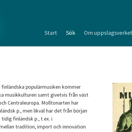
Start
Sök
Om uppslagsverke
en finländska populärmusiken kommer
ka musikkulturen samt givetvis från väst
och Centraleuropa. Molltonarten har
ländsk p., men likväl har det från början
idig finländsk p., t.ex. i
mellan tradition, import och innovation