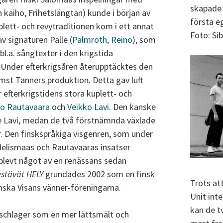
skapade 
 kaiho, Frihetslängtan) kunde i början av
första e
plett- och revytraditionen kom i ett annat
Foto: Si
v signaturen Palle (
Palmroth, Reino
), som
bl.a. sångtexter i den krigstida
 Under efterkrigsåren återupptäcktes den
ämst Tanners produktion. Detta gav luft
r efterkrigstidens stora kuplett- och
io Rautavaara
och
Veikko Lavi
. Den kanske
e Lavi, medan de två förstnämnda växlade
r. Den finskspråkiga visgenren, som under
elismaas och Rautavaaras insatser
pplevt något av en renässans sedan
ystävät HELY
grundades 2002 som en finsk
Trots at
enska Visans vänner-föreningarna.
Unit int
kan de t
schlager som en mer lättsmält och