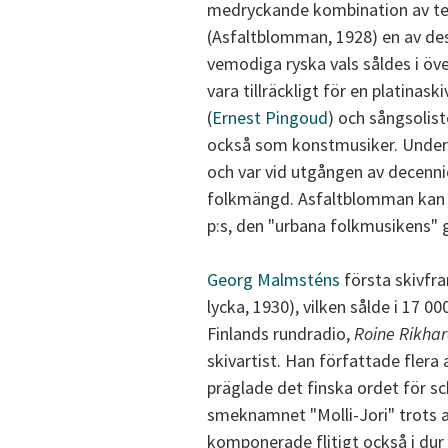
medryckande kombination av tex
(Asfaltblomman, 1928) en av des
vemodiga ryska vals såldes i öve
vara tillräckligt för en platinaski
(
Ernest Pingoud
) och sångsolist
också som konstmusiker. Under 
och var vid utgången av decenni
folkmängd. Asfaltblomman kan f
p:s, den "urbana folkmusikens"
Georg Malmsténs
första skivfr
lycka, 1930), vilken sålde i 17 0
Finlands rundradio,
Roine Rikha
skivartist. Han författade fler
präglade det finska ordet för s
smeknamnet "Molli-Jori" trots at
komponerade flitigt också i dur - 