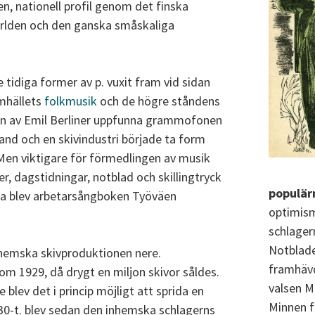
en, nationell profil genom det finska
världen och den ganska småskaliga
 tidiga former av p. vuxit fram vid sidan
amhällets
folkmusik
och de högre ståndens
en av Emil Berliner uppfunna grammofonen
land och en skivindustri började ta form
 Men viktigare för förmedlingen av musik
er, dagstidningar, notblad och skillingtryck
populär
na blev arbetarsångboken Työväen
optimism
schlager
Notblade
nhemska skivproduktionen nere.
framhävde
om 1929, då drygt en miljon skivor såldes.
valsen Mu
blev det i princip möjligt att sprida en
Minnen f
30-t. blev sedan den inhemska schlagerns