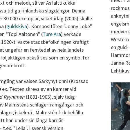
mest fr
t och melodi, så var Asfalttikukka
rockmus
sa tidiga finländska slagdängor. Denna
anknytni
r 30 000 exemplar, vilket idag (2005) skulle
engelsm
va (
guldskiva
). Kompositören "Jonny Loke"
medverka
en "Topi Aaltonen" (
Ture Ara
) verkade
Western 
1920-t. växte stadsbefolkningen kraftigt
en guld- 
et ungefär en femtedel av hela landets
Hammond,
öljaktligen också ses som en symbol för
Janne Ro
 genombrott.
Lehtikuva
amgång var valsen Särkynyt onni (Krossad
00 ex. Texten skrevs av en kamrer vid
rd Ryynänen
(1891-1963), själv tidig
a av Malmsténs schlagerframgångar och
chlager, iskelmä
.
Malmstén fick behålla
t han under sin långa karriär
t.ex. "Leila", i svensk version