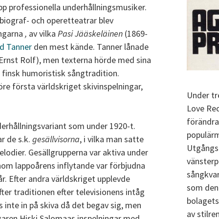
p professionella underhållningsmusiker.
biograf- och operetteatrar blev
ångarna
,
av vilka
Pasi Jääskeläinen
(1869-
ed Tanner
den mest kände. Tanner lånade
 (Ernst Rolf), men texterna hörde med sina
en finsk humoristisk sångtradition.
e första världskriget skivinspelningar,
Under tr
Love Rec
förändra
derhållningsvariant som under 1920-t.
populärm
r de s.k.
gesällvisorna
, i vilka man satte
Utgångs
melodier. Gesällgrupperna var aktiva under
vänsterp
enom lappoårens inflytande var förbjudna
sångkvar
år. Efter andra världskriget upplevde
som den 
ter traditionen efter televisionens intåg
bolagets
s inte in på skiva då det begav sig, men
av stilre
garen Hiski Salomaas inspelningar med