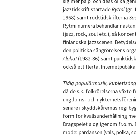
sig mer på p. och dess olika ge
jazztidskrift startade
Rytmi
(gr. 
1968) samt rocktidskrifterna
So
Rytmi numera behandlar nästan 
(jazz, rock, soul etc.), så koncen
finländska jazzscenen. Betydelsef
den politiska sångrörelsens or
Aloha!
(1982-86) samt punktidsk
också ett flertal Internetpublika
Tidig populärmusik, kuplettsång
då de s.k. folkrörelserna växte f
ungdoms- och nykterhetsförening
senare i skyddskårernas regi byg
form för kvällsunderhållning med
Dragspelet slog igenom fr.o.m. 1
mode: pardansen (vals, polka, s