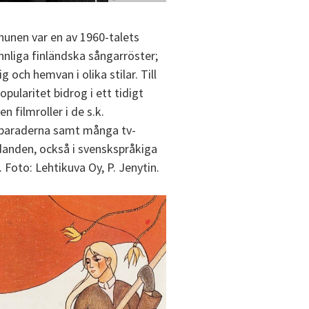
nnunen var en av 1960-talets
nliga finländska sångarröster;
 och hemvan i olika stilar. Till
pularitet bidrog i ett tidigt
n filmroller i de s.k.
paraderna samt många tv-
anden, också i svenskspråkiga
 Foto: Lehtikuva Oy, P. Jenytin.