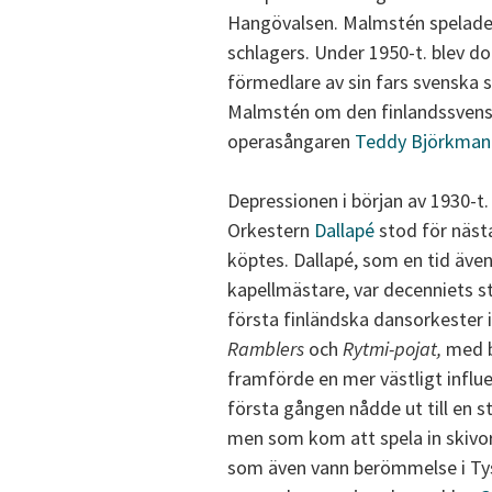
Hangövalsen. Malmstén spelade d
schlagers. Under 1950-t. blev d
förmedlare av sin fars svenska
Malmstén om den finlandssvens
operasångaren
Teddy Björkman
Depressionen i början av 1930-t
Orkestern
Dallapé
stod för näst
köptes. Dallapé, som en tid äv
kapellmästare, var decenniets 
första finländska dansorkester i
Ramblers
och
Rytmi-pojat,
med 
framförde en mer västligt influe
första gången nådde ut till en s
men som kom att spela in skivor
som även vann berömmelse i Tysk