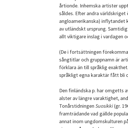
årtionde. Inhemska artister upp
såldes. Efter andra världskriget
angloamerikanska) inflytandet kra
av utländskt ursprung. Samtidigt 
allt viktigare inslag i vardagen
(De i fortsättningen förekomma
sångtitlar och gruppnamn är arti
förklara än till språklig exakthe
språkligt egna karaktär fått bli 
Den finländska p. har omgetts a
alster av längre varaktighet, and
Tonårstidningen
Suosikki
(gr. 1
framträdande vad gällde popula
annat inom ungdomskulturen på 