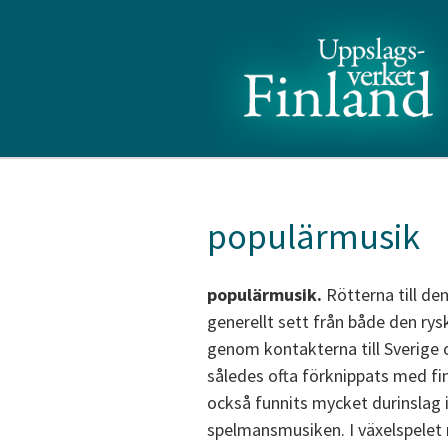
populärmusik
populärmusik.
Rötterna till d
generellt sett från både den rys
genom kontakterna till Sverige 
således ofta förknippats med fin
också funnits mycket durinslag i t
spelmansmusiken. I växelspelet 