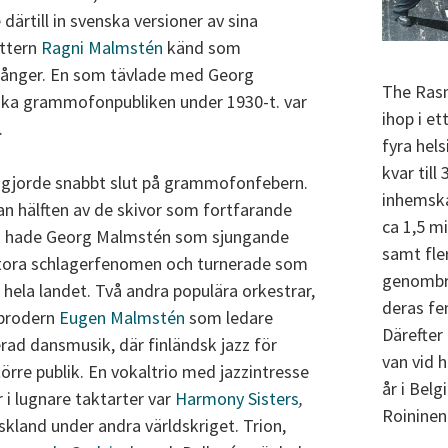
ärtill in svenska versioner av sina
ottern
Ragni Malmstén
känd som
 sånger. En som tävlade med Georg
The Rasm
ka grammofonpubliken under 1930-t. var
ihop i e
.
fyra hels
kvar till
. gjorde snabbt slut på grammofonfebern.
inhemska
an hälften av de skivor som fortfarande
ca 1,5 mi
en hade Georg Malmstén som sjungande
samt fle
stora schlagerfenomen och turnerade som
genombro
 hela landet. Två andra populära orkestrar,
deras fe
brodern
Eugen Malmstén
som ledare
Därefter 
rad dansmusik, där finländsk jazz för
van vid 
törre publik. En vokaltrio med jazzintresse
år i Belg
 i lugnare taktarter var
Harmony Sisters
,
Roininen
land under andra världskriget. Trion,