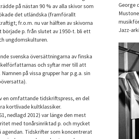
George d
trädde på nästan 90 % av alla skivor som
Mustonen
 ökade det utländska (framförallt
musikför
ftigt; fr.o.m. nu var hälften av skivorna
Jazz-arki
började p. från slutet av 1950-t. bli ett
 och ungdomskulturen.
nde svenska översättningarna av finska
kelförfattarnas och syftar mer till att
t. Namnen på vissa grupper har p.g.a. sin
oöversatta).
v en omfattande tidskriftspress, en del
ra kortlivade kultklassiker.
961, nedlagd 2012) var länge den mest
ritet med tonårsinriktad p. och mycket
agendan. Tidskrifter som koncentrerat