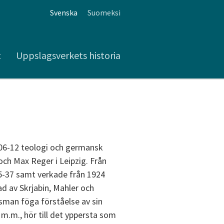
Svenska
Suomeksi
t
Uppslagsverkets historia
906-12 teologi och germansk
och Max Reger i Leipzig. Från
935-37 samt verkade från 1924
d av Skrjabin, Mahler och
man föga förståelse av sin
 m.m., hör till det yppersta som