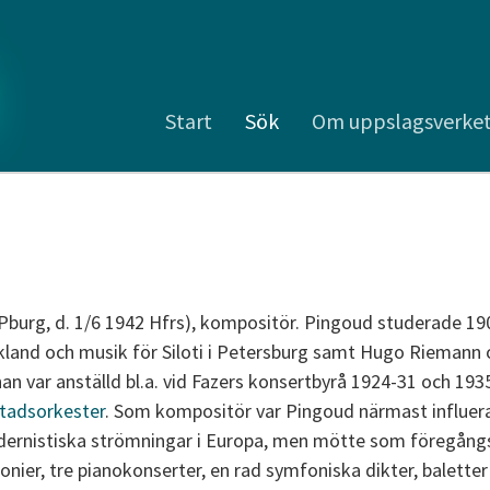
Start
Sök
Om uppslagsverke
 Pburg, d. 1/6 1942 Hfrs), kompositör. Pingoud studerade 1
yskland och musik för Siloti i Petersburg samt Hugo Riemann 
han var anställd bl.a. vid Fazers konsertbyrå 1924-31 och 1
stadsorkester
. Som kompositör var Pingoud närmast influera
ernistiska strömningar i Europa, men mötte som föregångs
fonier, tre pianokonserter, en rad symfoniska dikter, baletter