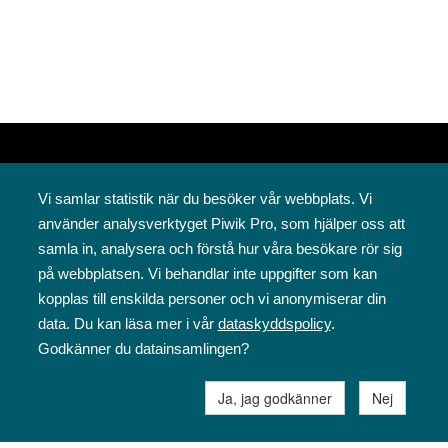
Vi samlar statistik när du besöker vår webbplats. Vi
använder analysverktyget Piwik Pro, som hjälper oss att
samla in, analysera och förstå hur våra besökare rör sig
på webbplatsen. Vi behandlar inte uppgifter som kan
Svenska folkskolans vänner rf
kopplas till enskilda personer och vi anonymiserar din
Annegatan 12
data. Du kan läsa mer i vår
dataskyddspolicy
.
00120 Helsingfors
Godkänner du datainsamlingen?
09 6844 570
sfv@sfv.fi
Ja, jag godkänner
Nej