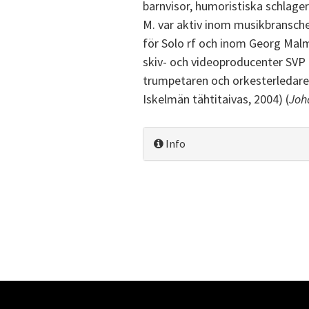
barnvisor, humoristiska schlag
M. var aktiv inom musikbransche
för Solo rf och inom Georg Malms
skiv- och videoproducenter SVP r
trumpetaren och orkesterledaren 
Iskelmän tähtitaivas, 2004) (
Joh
Info