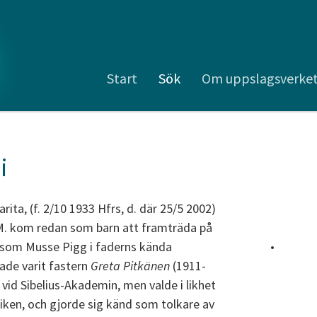
Start
Sök
Om uppslagsverke
i
rita, (f. 2/10 1933 Hfrs, d. där 25/5 2002)
. kom redan som barn att framträda på
 som Musse Pigg i faderns kända
•
de varit fastern
Greta Pitkänen
(1911-
 vid Sibelius-Akademin, men valde i likhet
ken, och gjorde sig känd som tolkare av