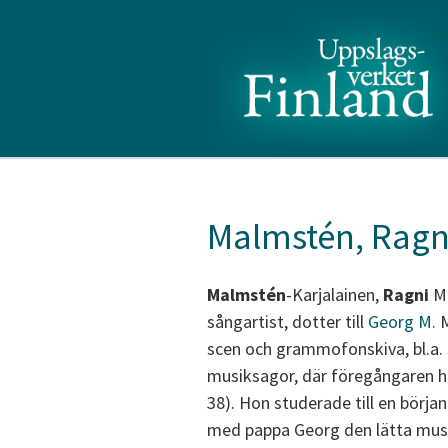
Malmstén, Ragn
Malmstén
-Karjalainen,
Ragni
Ma
sångartist, dotter till
Georg M.
M
scen och grammofonskiva, bl.a.
musiksagor, där föregångaren ha
38). Hon studerade till en början
med pappa Georg den lätta musi