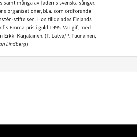
ers samt många av faderns svenska sånger.
ns organisationer, bl.a. som ordförande
tén-stiftelsen. Hon tilldelades Finlands
.f:s Emma-pris i guld 1995. Var gift med
Erkki Karjalainen. (T. Latva/P. Tuunainen,
an Lindberg
)