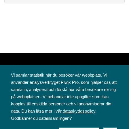
Vi samlar statistik när du besöker vår webbplats. Vi
använder analysverktyget Piwik Pro, som hjälper oss att
samla in, analysera och förstå hur våra besökare rör sig
på webbplatsen. Vi behandlar inte uppgifter som kan
Svenska folkskolans vänner rf
kopplas till enskilda personer och vi anonymiserar din
Annegatan 12
data. Du kan läsa mer i vår
dataskyddspolicy
.
00120 Helsingfors
Godkänner du datainsamlingen?
09 6844 570
sfv@sfv.fi