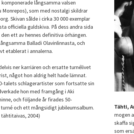
öm komponerade långsamma valsen
 Monrepos), som med nostalgi skildrar
rg. Skivan sålde i cirka 30 000 exemplar
a officiella guldskiva. På dess andra sida
 den ett av hennes definitiva örhängen.
 långsamma Balladi Olavinlinnasta, och
t etablerat i annalerna.
elvis ner karriären och ersatte turnélivet
ist, något hon aldrig helt hade lämnat.
-talets schlagerartister som fortsatte sin
edverkade hon med framgång i Aki
nne, och följande år firades 50-
Tähti, A
 turné och ett mångsidigt jubileumsalbum.
mogen at
 tähtitaivas, 2004)
skaffa s
som ersä