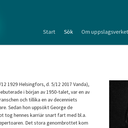
Start
Sök
Om uppslagsverke
5/12 1929 Helsingfors, d. 5/12 2017 Vanda),
buterade i början av 1950-talet, var en av
branschen och tillika en av decenniets
are. Sedan hon uppsökt George de
t tog hennes karriär snart fart med bl.a.
repertoaren. Det stora genombrottet kom