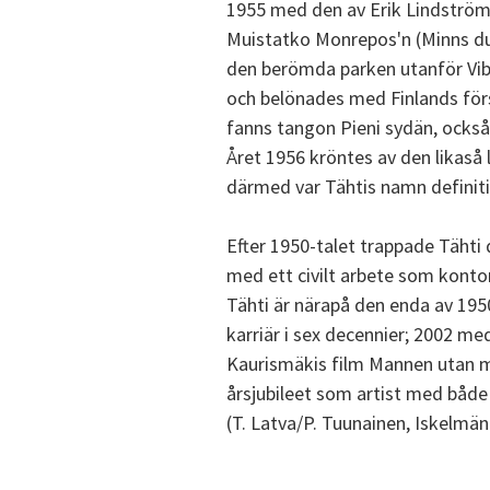
1955 med den av Erik Lindstr
Muistatko Monrepos'n (Minns du
den berömda parken utanför Vibo
och belönades med Finlands först
fanns tangon Pieni sydän, också
Året 1956 kröntes av den likaså
därmed var Tähtis namn definitiv
Efter 1950-talet trappade Tähti d
med ett civilt arbete som kontor
Tähti är närapå den enda av 1950
karriär i sex decennier; 2002 m
Kaurismäkis film Mannen utan mi
årsjubileet som artist med både
(T. Latva/P. Tuunainen, Iskelmän