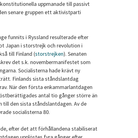
 konstitutionella uppmanade till passivt
n senare gruppen ett aktivistparti
ge funnits i Ryssland resulterade efter
t Japan i storstrejk och revolution i
å till Finland (
storstrejken
). Senaten
skrev det s.k. novembermanifestet som
ngarna. Socialisterna hade krävt ny
rätt. Finlands sista ståndslantdag
 krav. När den första enkammarlantdagen
 röstberättigades antal tio gånger större än
 till den sista ståndslantdagen. Av de
ade socialisterna 80.
e, efter det att förhållandena stabiliserat
antdagen upplöstes fyra gånger efter