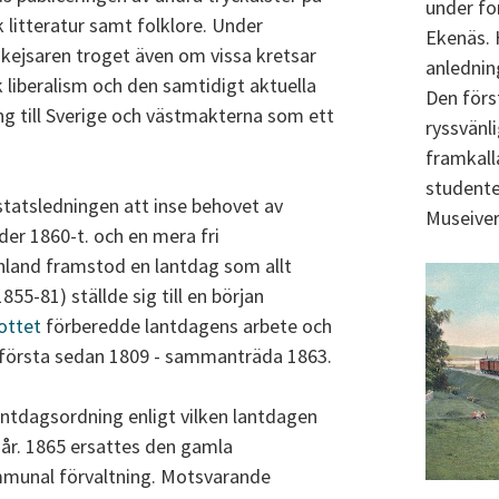
under fo
 litteratur samt folklore. Under
Ekenäs. 
 kejsaren troget även om vissa kretsar
anlednin
 liberalism och den samtidigt aktuella
Den förs
g till Sverige och västmakterna som ett
ryssvänl
framkall
studente
statsledningen att inse behovet av
Museiver
der 1860-t. och en mera fri
Finland framstod en lantdag som allt
855-81) ställde sig till en början
ottet
förberedde lantdagens arbete och
n första sedan 1809 - sammanträda 1863.
antdagsordning enligt vilken lantdagen
år. 1865 ersattes den gamla
unal förvaltning. Motsvarande