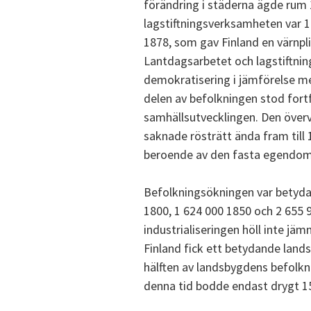
förändring i städerna ägde rum 
lagstiftningsverksamheten var 1
1878, som gav Finland en värnpl
Lantdagsarbetet och lagstiftni
demokratisering i jämförelse m
delen av befolkningen stod fort
samhällsutvecklingen. Den överv
saknade rösträtt ända fram till 
beroende av den fasta egendom
Befolkningsökningen var betydand
1800, 1 624 000 1850 och 2 655 
industrialiseringen höll inte jä
Finland fick ett betydande land
hälften av landsbygdens befolk
denna tid bodde endast drygt 15