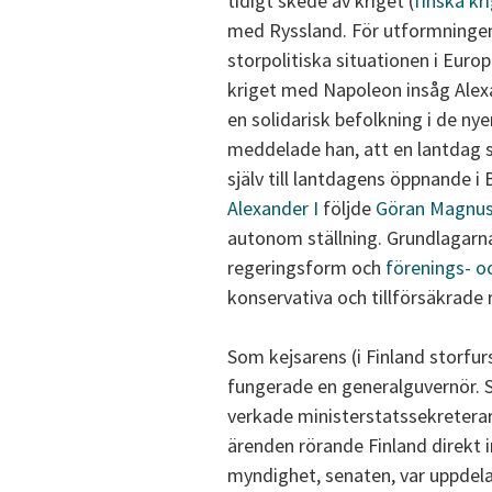
tidigt skede av kriget (
finska kr
med Ryssland. För utformningen
storpolitiska situationen i Euro
kriget med Napoleon insåg Alexa
en solidarisk befolkning i de ny
meddelade han, att en lantdag 
själv till lantdagens öppnande i 
Alexander I
följde
Göran Magnus
autonom ställning. Grundlagarna
regeringsform och
förenings- o
konservativa och tillförsäkrade
Som kejsarens (i Finland storfur
fungerade en generalguvernör. 
verkade ministerstatssekreterar
ärenden rörande Finland direkt 
myndighet, senaten, var uppdelad 