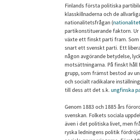
Finlands första politiska partibi
klasskillnaderna och de allvarli
nationalitetsfrågan (
nationalite
partikonstituerande faktorn. Ur
växte ett finskt parti fram. Som
snart ett svenskt parti. Ett libe
någon avgörande betydelse, lyck
motsättningarna. På finskt hål
grupp, som främst bestod av ung
och socialt radikalare inställni
till dess att det s.k.
ungfinska pa
Genom 1883 och 1885 års förord
svenskan. Folkets sociala uppde
även i det politiska livet, men f
ryska ledningens politik fördröjd