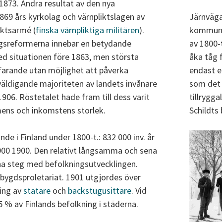
1873. Andra resultat av den nya
869 års kyrkolag och värnpliktslagen av
Järnväga
iktsarmé (
finska värnpliktiga militären
).
kommuni
ngsreformerna innebar en betydande
av 1800-
ed situationen före 1863, men största
åka tåg f
farande utan möjlighet att påverka
endast e
äldigande majoriteten av landets invånare
som det 
1906. Röstetalet hade fram till dess varit
tillrygg
ens och inkomstens storlek.
Schildts 
e i Finland under 1800-t.: 832 000 inv. år
900 1900. Den relativt långsamma och sena
mna steg med befolkningsutvecklingen.
sbygdsproletariat. 1901 utgjordes över
ning av
statare
och
backstugusittare
. Vid
 % av Finlands befolkning i städerna.