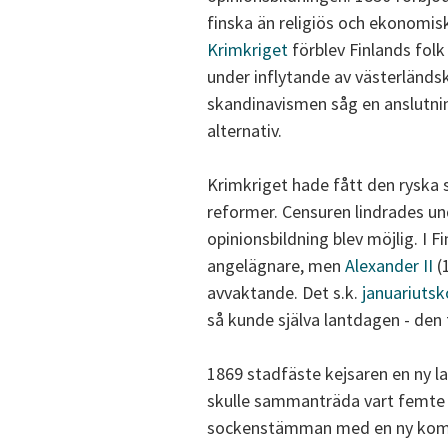
finska än religiös och ekonomisk
Krimkriget
förblev Finlands folk
under inflytande av västerländsk
skandinavismen såg en anslutnin
alternativ.
Krimkriget hade fått den ryska 
reformer. Censuren lindrades un
opinionsbildning blev möjlig. I 
angelägnare, men
Alexander II
(1
avvaktande. Det s.k.
januariutsk
så kunde själva lantdagen - de
1869 stadfäste kejsaren en ny l
skulle sammanträda vart femte 
sockenstämman med en ny komm