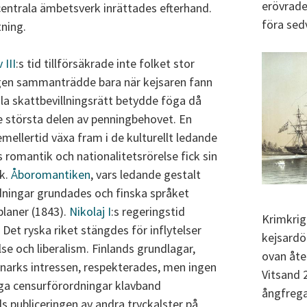
erövrade
ntrala ämbetsverk inrättades efterhand.
föra sed
tning.
 III
:s tid tillförsäkrade inte folket stor
n sammanträdde bara när kejsaren fann
a skattbevillningsrätt betydde föga då
e största delen av penningbehovet. En
mellertid växa fram i de kulturellt ledande
s romantik och nationalitetsrörelse fick sin
.k.
Åboromantiken
, vars ledande gestalt
idningar grundades och finska språket
planer (1843).
Nikolaj I
:s regeringstid
Krimkrig
 Det ryska riket stängdes för inflytelser
kejsardö
lse och liberalism. Finlands grundlagar,
ovan åter
narks intressen, respekterades, men ingen
Vitsand 
ga censurförordningar klavband
ångfrega
s publiceringen av andra tryckalster på