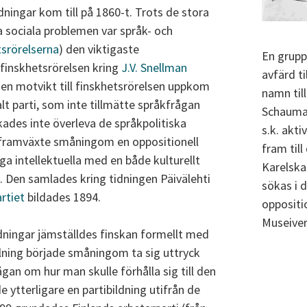
ldningar kom till på 1860-t. Trots de stora
ga sociala problemen var språk- och
tsrörelserna
) den viktigaste
En grupp
 finskhetsrörelsen kring
J.V. Snellman
avfärd ti
 en motvikt till finskhetsrörelsen uppkom
namn til
ralt parti, som inte tillmätte språkfrågan
Schauman 
ades inte överleva de språkpolitiska
s.k. akt
l framväxte småningom en oppositionell
fram till
a intellektuella med en både kulturellt
Karelska
ng. Den samlades kring tidningen Päivälehti
sökas i 
rtiet
bildades 1894.
oppositi
Museiver
ningar jämställdes finskan formellt med
lning började småningom ta sig uttryck
rågan om hur man skulle förhålla sig till den
e ytterligare en partibildning utifrån de