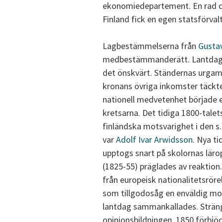
ekonomiedepartement. En rad ce
Finland fick en egen statsförval
Lagbestämmelserna från
Gustav
medbestämmanderätt. Lantdage
det önskvärt. Ständernas urgaml
kronans övriga inkomster täckt
nationell medvetenhet började e
kretsarna. Det tidiga 1800-talet
finländska motsvarighet i den s
var
Adolf Ivar Arwidsson
. Nya t
upptogs snart på skolornas läro
(1825-55) präglades av reaktion.
från europeisk nationalitetsröre
som tillgodosåg en enväldig mo
lantdag sammankallades. Strän
opinionsbildningen. 1850 förbjöd