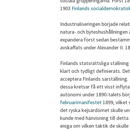
sociala grupperingarna. Först 18
1903
Finlands socialdemokratisk
Industrialiseringen började relati
natura- och byteshushållningen
expandera först sedan bestämme
avskaffats under Alexander II. 1
Finlands statsrättsliga ställnin
klart och tydligt definierats. D
acceptera Finlands särställning
dessa kretsar få ett visst infly
autonomi under 1890-talets börj
februarimanifestet
1899, vilket
det ryska kejsardömet skulle un
kunde med hänvisning till detta 
eniga om vilken taktik de skulle 