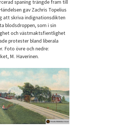
rcerad spaning trängde fram till
Händelsen gav Zachris Topelius
g att skriva indignationsdikten
ta blodsdroppen, som i sin
ighet och västmaktsfientlighet
ade protester bland liberala
r. Foto övre och nedre:
ket, M. Haverinen.