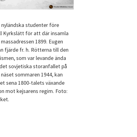
 nyländska studenter före
ll Kyrkslätt för att där insamla
l massadressen 1899. Eugen
fjärde fr. h. Rötterna till den
ivismen, som var levande ända
 det sovjetiska storanfallet på
 näset sommaren 1944, kan
det sena 1800-talets växande
on mot kejsarens regim. Foto:
ket.