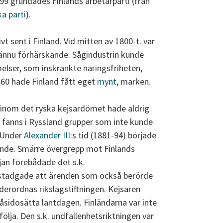
99 grundades Finlands arbetarparti (från
a parti
).
vt sent i Finland. Vid mitten av 1800-t. var
 ännu förhärskande. Sågindustrin kunde
lser, som inskränkte näringsfriheten,
860 hade Finland fått eget
mynt
, marken.
g inom det ryska kejsardömet hade aldrig
et fanns i Ryssland grupper som inte kunde
. Under
Alexander III
:s tid (1881-94) började
tande. Smärre övergrepp mot Finlands
an förebådade det s.k.
 stadgade att ärenden som också berörde
derordnas rikslagstiftningen. Kejsaren
åsidosätta lantdagen. Finländarna var inte
följa. Den s.k. undfallenhetsriktningen var