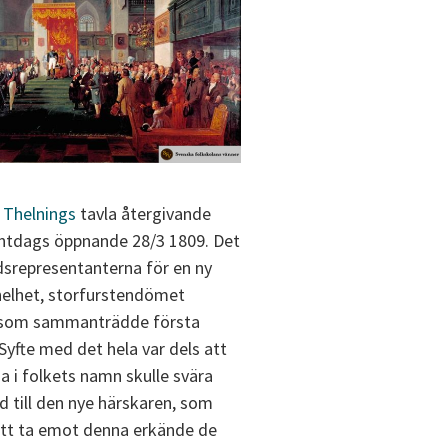
 Thelnings
tavla återgivande
ntdags öppnande 28/3 1809. Det
dsrepresentanterna för en ny
 helhet, storfurstendömet
, som sammanträdde första
Syfte med det hela var dels att
a i folkets namn skulle svära
d till den nye härskaren, som
tt ta emot denna erkände de