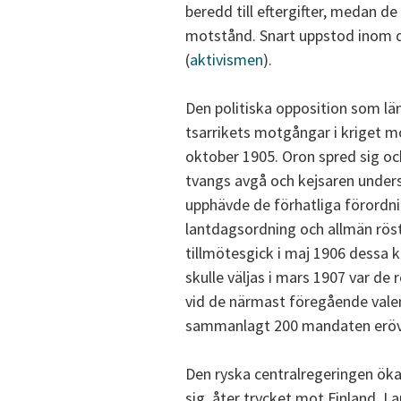
beredd till eftergifter, medan de
motstånd. Snart uppstod inom de
(
aktivismen
).
Den politiska opposition som län
tsarrikets motgångar i kriget mo
oktober 1905. Oron spred sig ocks
tvangs avgå och kejsaren under
upphävde de förhatliga förordni
lantdagsordning och allmän röst
tillmötesgick i maj 1906 dessa
skulle väljas i mars 1907 var de
vid de närmast föregående valen
sammanlagt 200 mandaten erövr
Den ryska centralregeringen ökad
sig, åter trycket mot Finland. L