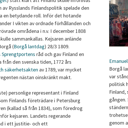
iget
) stått klart att Finland skulle införlivas
 av Rysslands Finlandspolitik spelade den
pa en betydande roll. Inför det hotande
nder I vikten av ordnade förhållanden och
erövrade områdena i n.v. I december 1808
skulle sammankallas. Kejsaren anlände
Borgå (
Borgå lantdag
) 28/3 1809.
 Sprengtportens
råd och gav Finland en
Emanuel
 från den svenska tiden, 1772 års
Borgå la
ch säkerhetsakten
av 1789, var mycket
var stån
 regenten nästan oinskränkt makt.
politisk
Finland
ste) personlige representant i Finland
gången. 
Som Finlands företrädare i Petersburg
ständern
en (kallad så från 1834), som föredrog
trohetse
inför kejsaren. Landets regerande
genom a
i ett justitie- och ett