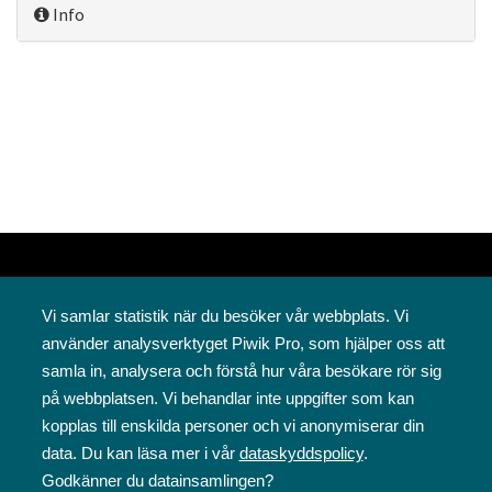
Info
Vi samlar statistik när du besöker vår webbplats. Vi
använder analysverktyget Piwik Pro, som hjälper oss att
samla in, analysera och förstå hur våra besökare rör sig
på webbplatsen. Vi behandlar inte uppgifter som kan
Svenska folkskolans vänner rf
kopplas till enskilda personer och vi anonymiserar din
Annegatan 12
data. Du kan läsa mer i vår
dataskyddspolicy
.
00120 Helsingfors
Godkänner du datainsamlingen?
09 6844 570