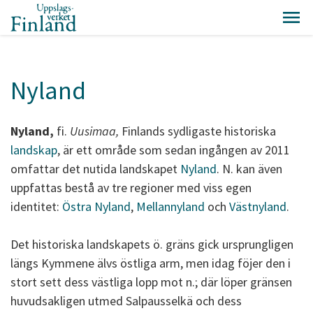
Nyland
Nyland,
fi.
Uusimaa,
Finlands sydligaste historiska
landskap
, är ett område som sedan ingången av 2011
omfattar det nutida landskapet
Nyland
. N. kan även
uppfattas bestå av tre regioner med viss egen
identitet:
Östra Nyland
,
Mellannyland
och
Västnyland
.
Det historiska landskapets ö. gräns gick ursprungligen
längs Kymmene älvs östliga arm, men idag föjer den i
stort sett dess västliga lopp mot n.; där löper gränsen
huvudsakligen utmed Salpausselkä och dess