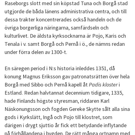
Raseborgs slott med sin köpstad Tuna och Borgå stad
utgjorde de båda länens administrativa centra, och till
dessa trakter koncentrerades också handeln och de
övriga borgerliga näringarna, samfärdseln och
kulturlivet. De äldsta kyrksocknarna är Pojo, Karis och
Tenala i v. samt Borgå och Pernå i ö., de nämns redan
under förra delen av 1300-t.
En säregen period i N:s historia inleddes 1351, då
konung Magnus Eriksson gav patronatsrätten över hela
Borgå med Sibbo och Pernå kapell åt
Padis kloster
i
Estland. Redan halvtannat decennium tidigare, 1335,
hade Finlands högste styresman, riddaren Karl
Näskonungsson och fogden Gereke Skytte sålt alla sina
gods i Kyrkslätt, Ingå och Pojo till klostret, som
därigen i drygt sjuttio år fick ett betydande inflytande
på förhållandena i bygden. De rätt många ortnamn med