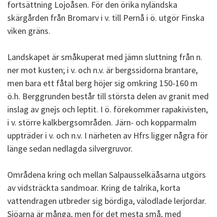
fortsättning Lojoåsen. För den örika nyländska
skärgården från Bromarv i v. till Pernå i ö. utgör Finska
viken gräns.
Landskapet är småkuperat med jämn sluttning från n.
ner mot kusten; i v. och n.v. är bergssidorna brantare,
men bara ett fåtal berg höjer sig omkring 150-160 m
ö.h. Berggrunden består till största delen av granit med
inslag av gnejs och leptit. I ö. förekommer rapakivisten,
i v. större kalkbergsområden. Järn- och kopparmalm
uppträder i v. och n.v. I närheten av Hfrs ligger några för
länge sedan nedlagda silvergruvor.
Områdena kring och mellan Salpausselkäåsarna utgörs
av vidsträckta sandmoar. Kring de talrika, korta
vattendragen utbreder sig bördiga, välodlade lerjordar.
Sjöarna är många, men för det mesta små, med