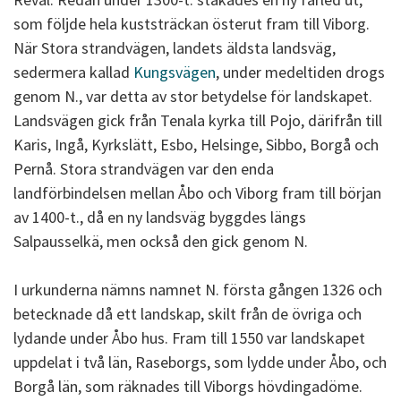
som följde hela kuststräckan österut fram till Viborg.
När Stora strandvägen, landets äldsta landsväg,
sedermera kallad
Kungsvägen
, under medeltiden drogs
genom N., var detta av stor betydelse för landskapet.
Landsvägen gick från Tenala kyrka till Pojo, därifrån till
Karis, Ingå, Kyrkslätt, Esbo, Helsinge, Sibbo, Borgå och
Pernå. Stora strandvägen var den enda
landförbindelsen mellan Åbo och Viborg fram till början
av 1400-t., då en ny landsväg byggdes längs
Salpausselkä, men också den gick genom N.
I urkunderna nämns namnet N. första gången 1326 och
betecknade då ett landskap, skilt från de övriga och
lydande under Åbo hus. Fram till 1550 var landskapet
uppdelat i två län, Raseborgs, som lydde under Åbo, och
Borgå län, som räknades till Viborgs hövdingadöme.