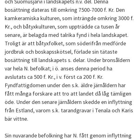
och Suomusjärvi i landskapets n.v. del. Denna
bosättning dateras till omkring 7500-7000 f. Kr. Den
kamkeramiska kulturen, som inträngde omkring 3000 f.
Kr., och båtyxkulturen, som uppträdde ca tusen år
senare, är belagda med talrika fynd i hela landskapet.
Troligt är att båtyxfolket, som söderifrån medförde
jordbruk och boskapsskötsel, förlade sin tätaste
bosättning till landskapets s. delar. Under bronsåldern
var hela N. befolkat; i ö. anses denna period ha
avslutats ca 500 f. Kr., i v. först ca 200 f. Kr.
Fyndfattigdomen under den s.k. äldre järnåldern har
fått många forskare att tro att landet då låg tämligen
öde. Under den senare järnåldern skedde en inflyttning
från Estland, varom s.k. tarandgravar i Tenala och Karis
bär vittne.
Sin nuvarande befolkning har N. fått genom inflyttning