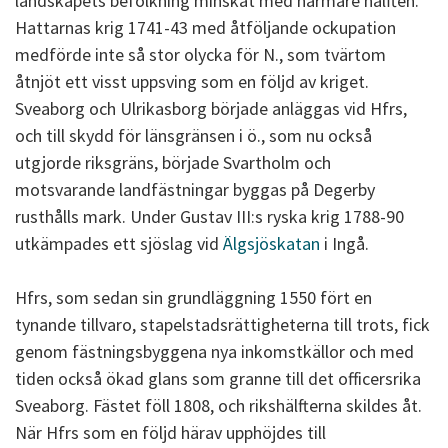
landskapets befolkning minskat med närmare hälften.
Hattarnas krig 1741-43 med åtföljande ockupation
medförde inte så stor olycka för N., som tvärtom
åtnjöt ett visst uppsving som en följd av kriget.
Sveaborg och Ulrikasborg började anläggas vid Hfrs,
och till skydd för länsgränsen i ö., som nu också
utgjorde riksgräns, började Svartholm och
motsvarande landfästningar byggas på Degerby
rusthålls mark. Under Gustav III:s ryska krig 1788-90
utkämpades ett sjöslag vid
Älgsjöskatan
i Ingå.
Hfrs, som sedan sin grundläggning 1550 fört en
tynande tillvaro, stapelstadsrättigheterna till trots, fick
genom fästningsbyggena nya inkomstkällor och med
tiden också ökad glans som granne till det officersrika
Sveaborg. Fästet föll 1808, och rikshälfterna skildes åt.
När Hfrs som en följd härav upphöjdes till