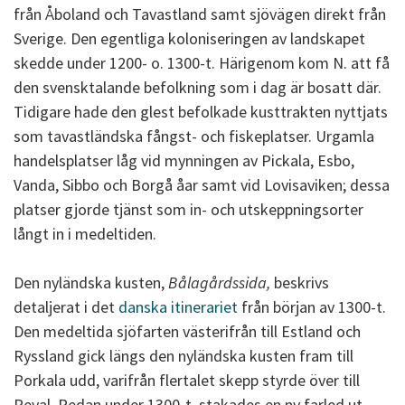
från Åboland och Tavastland samt sjövägen direkt från
Sverige. Den egentliga koloniseringen av landskapet
skedde under 1200- o. 1300-t. Härigenom kom N. att få
den svensktalande befolkning som i dag är bosatt där.
Tidigare hade den glest befolkade kusttrakten nyttjats
som tavastländska fångst- och fiskeplatser. Urgamla
handelsplatser låg vid mynningen av Pickala, Esbo,
Vanda, Sibbo och Borgå åar samt vid Lovisaviken; dessa
platser gjorde tjänst som in- och utskeppningsorter
långt in i medeltiden.
Den nyländska kusten,
Bålagårdssida,
beskrivs
detaljerat i det
danska itinerariet
från början av 1300-t.
Den medeltida sjöfarten västerifrån till Estland och
Ryssland gick längs den nyländska kusten fram till
Porkala udd, varifrån flertalet skepp styrde över till
Reval. Redan under 1300-t. stakades en ny farled ut,