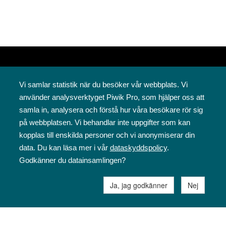
Vi samlar statistik när du besöker vår webbplats. Vi
använder analysverktyget Piwik Pro, som hjälper oss att
samla in, analysera och förstå hur våra besökare rör sig
på webbplatsen. Vi behandlar inte uppgifter som kan
Svenska folkskolans vänner rf
kopplas till enskilda personer och vi anonymiserar din
Annegatan 12
data. Du kan läsa mer i vår
dataskyddspolicy
.
00120 Helsingfors
Godkänner du datainsamlingen?
09 6844 570
sfv@sfv.fi
Ja, jag godkänner
Nej