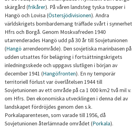
skärgård (
frikårer
). På våren landsteg tyska trupper i
Hangö och Lovisa (
Östersjödivisionen
). Andra
världskrigets bombardemang träffade svårt i synnerhet
Hfrs och Borgå. Genom Moskvafreden 1940
utarrenderades Hangö udd på 30 år till Sovjetunionen
(
Hangö
arrendeområde). Den sovjetiska marinbasen på
udden utsattes för belägring i fortsättningskrigets
inledningsskede och uppgavs slutligen i början av
december 1941 (
Hangöfronten
). En ny temporär
territoriell förlust var överlåtelsen 1944 till
Sovjetunionen av ett område på ca 1 000 km2 två mil v.
om Hfrs. Den ekonomiska utvecklingen i denna del av
landskapet fördröjdes genom den s.k.
Porkalaparentesen, som varade till 1956, då
Sovjetunionen återlämnade området (
Porkala
).