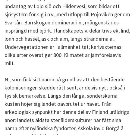
undantag av Lojo sjö och Hiidenvesi, som bildar ett
sjösystem för sig i n.v., med utlopp till Pojoviken genom
Svartån. Barrskogen dominerar i n., mångenstädes
insprängd med björk. I landskapets v. delar trivs ek, lind,
lönn och hassel, ask och alm, längs stränderna al.
Undervegetationen är i allmänhet tät; kärlväxternas
olika arter överstiger 800. Klimatet är jämförelsevis
milt.
N., som fick sitt namn på grund av att den bestående
koloniseringen skedde rätt sent, är delvis nytt också i
fysisk bemärkelse. Längs den långa, sönderskurna
kusten höjer sig landet oavbrutet ur havet. Från
arkeologisk synpunkt har denna del av Finland uråldriga
anor: landets äldsta stenålderskulturer har fått sina
namn efter nyländska fyndorter, Askola invid Borgå å