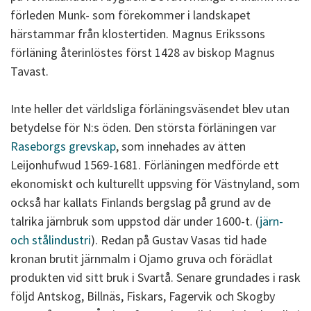
förleden Munk- som förekommer i landskapet
härstammar från klostertiden. Magnus Erikssons
förläning återinlöstes först 1428 av biskop Magnus
Tavast.
Inte heller det världsliga förläningsväsendet blev utan
betydelse för N:s öden. Den största förläningen var
Raseborgs grevskap
, som innehades av ätten
Leijonhufwud 1569-1681. Förläningen medförde ett
ekonomiskt och kulturellt uppsving för Västnyland, som
också har kallats Finlands bergslag på grund av de
talrika järnbruk som uppstod där under 1600-t. (
järn-
och stålindustri
). Redan på Gustav Vasas tid hade
kronan brutit järnmalm i Ojamo gruva och förädlat
produkten vid sitt bruk i Svartå. Senare grundades i rask
följd Antskog, Billnäs, Fiskars, Fagervik och Skogby