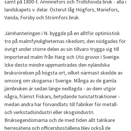
samt på 1800-t. Åminnefors och Trollshovda bruk - alla i
landskapets v. delar. Österut låg Högfors, Mariefors,
Vanda, Forsby och Strömfors bruk.
Järnhanteringen i N. byggde på en alltför optimistisk
tro på malmfyndigheternas rikedom; den nödgades för
övrigt under större delen av sin tillvaro trygga sig till
importerad malm från Harg och Utö gruvor i Sverige.
Icke desto mindre uppmuntrades den nyländska
bruksrörelsen på högsta ort, vilket närmast skedde av
omsorg om skogarna i Sverige. Många av de gamla
järnbruken är sedan länge nedlagda - av dem utgör
några, främst Fiskars, betydande turistattraktioner -
medan andra har förvandlats till fabriker för metall-
och verkstadsindustri eller skogsindustri.
Bruksegendomarna och de med tiden allt talrikare
herresätena och officersboställena blev också de