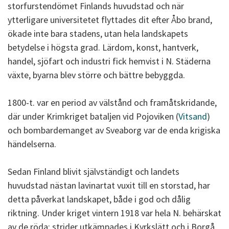
storfurstendömet Finlands huvudstad och när
ytterligare universitetet flyttades dit efter Åbo brand,
ökade inte bara stadens, utan hela landskapets
betydelse i högsta grad. Lärdom, konst, hantverk,
handel, sjöfart och industri fick hemvist i N. Städerna
växte, byarna blev större och bättre bebyggda.
1800-t. var en period av välstånd och framåtskridande,
där under Krimkriget bataljen vid Pojoviken (
Vitsand
)
och bombardemanget av Sveaborg var de enda krigiska
händelserna.
Sedan Finland blivit självständigt och landets
huvudstad nästan lavinartat vuxit till en storstad, har
detta påverkat landskapet, både i god och dålig
riktning. Under kriget vintern 1918 var hela N. behärskat
av de röda; strider utkämpades i Kyrkslätt och i Borgå