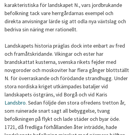
karakteristiska för landskapet N., vars jordbrukande
befolkning tack vare herrgårdarnas exempel och
direkta anvisningar lärde sig att odla nya växtslag och
bedriva sin näring mer rationellt.
Landskapets historia präglas dock inte enbart av fred
och framåtskridande. Vikingar och ester har
brandskattat kusterna, svenska rikets fejder med
novgoroder och moskoviter har flera gånger blottställt
N. för överraskande och förödande strandhugg. Under
stora nordiska kriget utkämpades bataljer vid
landskapets östgräns, vid Borgå och vid Karis
Landsbro
. Sedan följde den stora ofredens tretton år,
som ruinerade snart sagt all bebyggelse, tvang
befolkningen på flykt och lade städer och byar öde.
1721, då fredliga förhållanden åter inträdde, hade