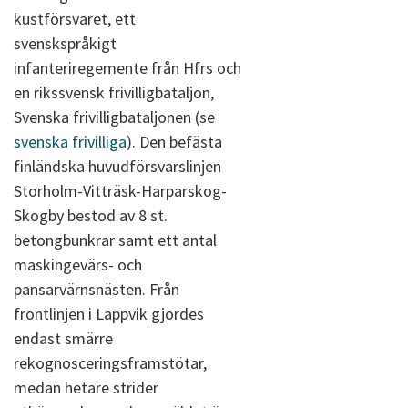
kustförsvaret, ett
svenskspråkigt
infanteriregemente från Hfrs och
en rikssvensk frivilligbataljon,
Svenska frivilligbataljonen (se
svenska frivilliga
). Den befästa
finländska huvudförsvarslinjen
Storholm-Vitträsk-Harparskog-
Skogby bestod av 8 st.
betongbunkrar samt ett antal
maskingevärs- och
pansarvärnsnästen. Från
frontlinjen i Lappvik gjordes
endast smärre
rekognosceringsframstötar,
medan hetare strider