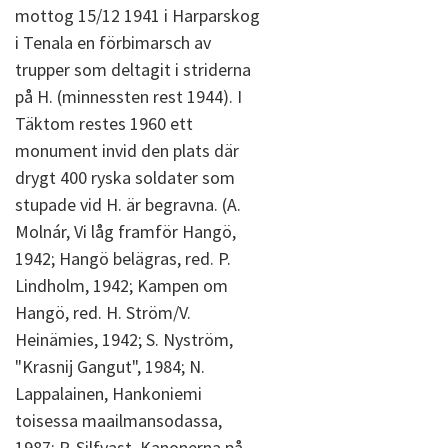
mottog 15/12 1941 i Harparskog
i Tenala en förbimarsch av
trupper som deltagit i striderna
på H. (minnessten rest 1944). I
Täktom restes 1960 ett
monument invid den plats där
drygt 400 ryska soldater som
stupade vid H. är begravna. (A.
Molnár, Vi låg framför Hangö,
1942; Hangö belägras, red. P.
Lindholm, 1942; Kampen om
Hangö, red. H. Ström/V.
Heinämies, 1942; S. Nyström,
"Krasnij Gangut", 1984; N.
Lappalainen, Hankoniemi
toisessa maailmansodassa,
1987; P. Silfvast, Kanonerna på