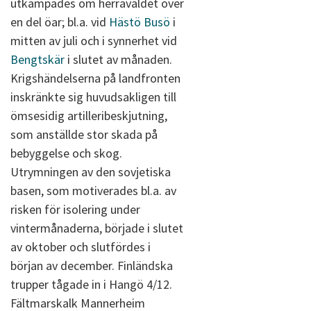
utkämpades om herraväldet över
en del öar; bl.a. vid
Hästö Busö
i
mitten av juli och i synnerhet vid
Bengtskär
i slutet av månaden.
Krigshändelserna på landfronten
inskränkte sig huvudsakligen till
ömsesidig artilleribeskjutning,
som anställde stor skada på
bebyggelse och skog.
Utrymningen av den sovjetiska
basen, som motiverades bl.a. av
risken för isolering under
vintermånaderna, började i slutet
av oktober och slutfördes i
början av december. Finländska
trupper tågade in i Hangö 4/12.
Fältmarskalk Mannerheim