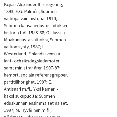
Kejsar Alexander III:s regering,
1893; E.G. Palmén, Suomen
valtiopäiväin historia, 1910;
Suomen kansanedustuslaitoksen
historia I-VI, 1958-68; O. Jussila:
Maakunnasta valtioksi, Suomen
valtion synty, 1987; L.
Westerlund, Finlandssvenska
lant- och riksdagsledamöter
samt ministrar åren 1907-87:
hemort, sociala referensgrupper,
partitillhörighet, 1987; E.
Ahtisaari m.fl., Yksi kamari -
kaksi sukupuolta: Suomen
eduskunnan ensimmäiset naiset,
1997; M. Hyvärinen m.fl.,