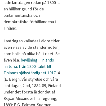
lade lantdagen redan på 1800-t.
en hållbar grund för de
parlamentariska och
demokratiska förhållandena i
Finland.
Lantdagen kallades i äldre tider
även vissa av de ständermöten,
som hölls på olika håll i riket. Se
även bl.a.
bevillning
,
Finlands
historia: från 1800-talet till
Finlands självständighet 1917
. 4.
(E. Bergh, Vår styrelse och våra
lantdagar, 2 bd, 1884-89, Finland
under det första årtiondet af
Kejsar Alexander III:s regering,
1893; E.G. Palmén, Suomen