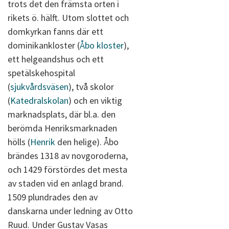
trots det den främsta orten i
rikets ö. hälft. Utom slottet och
domkyrkan fanns där ett
dominikankloster (
Åbo kloster
),
ett helgeandshus och ett
spetälskehospital
(
sjukvårdsväsen
), två skolor
(
Katedralskolan
) och en viktig
marknadsplats, där bl.a. den
berömda Henriksmarknaden
hölls (
Henrik
den helige). Åbo
brändes 1318 av novgoroderna,
och 1429 förstördes det mesta
av staden vid en anlagd brand.
1509 plundrades den av
danskarna under ledning av Otto
Ruud. Under Gustav Vasas