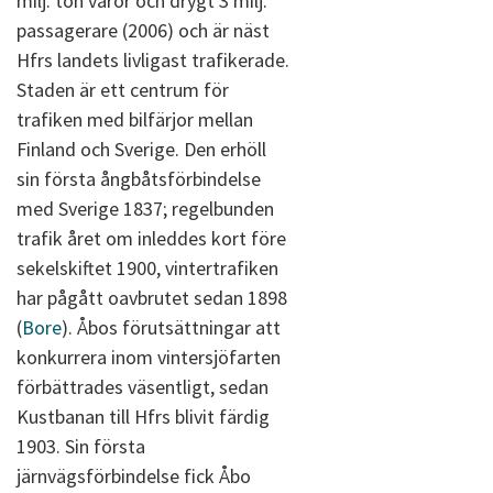
milj. ton varor och drygt 3 milj.
passagerare (2006) och är näst
Hfrs landets livligast trafikerade.
Staden är ett centrum för
trafiken med bilfärjor mellan
Finland och Sverige. Den erhöll
sin första ångbåtsförbindelse
med Sverige 1837; regelbunden
trafik året om inleddes kort före
sekelskiftet 1900, vintertrafiken
har pågått oavbrutet sedan 1898
(
Bore
). Åbos förutsättningar att
konkurrera inom vintersjöfarten
förbättrades väsentligt, sedan
Kustbanan till Hfrs blivit färdig
1903. Sin första
järnvägsförbindelse fick Åbo