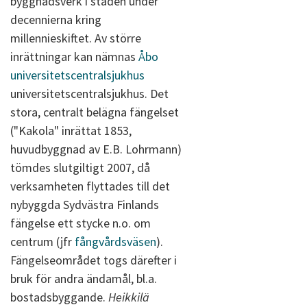
byggnadsverk i staden under
decennierna kring
millennieskiftet. Av större
inrättningar kan nämnas
Åbo
universitetscentralsjukhus
universitetscentralsjukhus. Det
stora, centralt belägna fängelset
("Kakola" inrättat 1853,
huvudbyggnad av E.B. Lohrmann)
tömdes slutgiltigt 2007, då
verksamheten flyttades till det
nybyggda Sydvästra Finlands
fängelse ett stycke n.o. om
centrum (jfr
fångvårdsväsen
).
Fängelseområdet togs därefter i
bruk för andra ändamål, bl.a.
bostadsbyggande.
Heikkilä