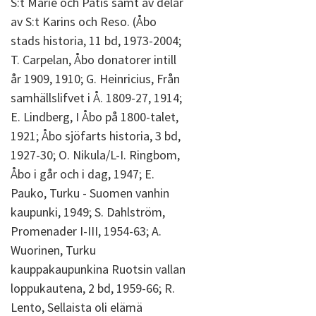
S:t Marie och Patis samt av delar
av S:t Karins och Reso. (Åbo
stads historia, 11 bd, 1973-2004;
T. Carpelan, Åbo donatorer intill
år 1909, 1910; G. Heinricius, Från
samhällslifvet i Å. 1809-27, 1914;
E. Lindberg, I Åbo på 1800-talet,
1921; Åbo sjöfarts historia, 3 bd,
1927-30; O. Nikula/L-I. Ringbom,
Åbo i går och i dag, 1947; E.
Pauko, Turku - Suomen vanhin
kaupunki, 1949; S. Dahlström,
Promenader I-III, 1954-63; A.
Wuorinen, Turku
kauppakaupunkina Ruotsin vallan
loppukautena, 2 bd, 1959-66; R.
Lento, Sellaista oli elämä