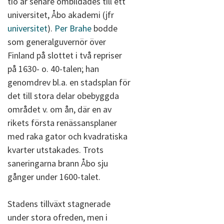
tio år senare ombildades till ett
universitet, Åbo akademi (jfr
universitet
).
Per Brahe
bodde
som generalguvernör över
Finland på slottet i två repriser
på 1630- o. 40-talen; han
genomdrev bl.a. en stadsplan för
det till stora delar obebyggda
området v. om ån, där en av
rikets första renässansplaner
med raka gator och kvadratiska
kvarter utstakades. Trots
saneringarna brann Åbo sju
gånger under 1600-talet.
Stadens tillväxt stagnerade
under stora ofreden, men i