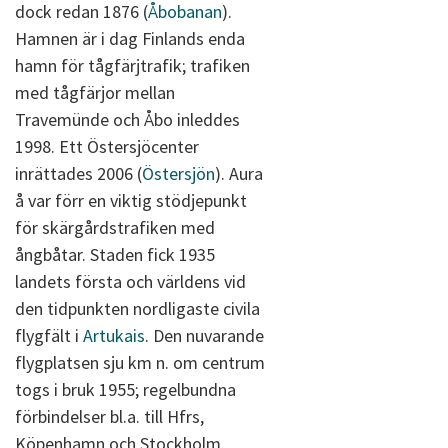
dock redan 1876 (
Åbobanan
).
Hamnen är i dag Finlands enda
hamn för tågfärjtrafik; trafiken
med tågfärjor mellan
Travemünde och Åbo inleddes
1998. Ett Östersjöcenter
inrättades 2006 (
Östersjön
). Aura
å var förr en viktig stödjepunkt
för skärgårdstrafiken med
ångbåtar. Staden fick 1935
landets första och världens vid
den tidpunkten nordligaste civila
flygfält i
Artukais
. Den nuvarande
flygplatsen sju km n. om centrum
togs i bruk 1955; regelbundna
förbindelser bl.a. till Hfrs,
Köpenhamn och Stockholm.