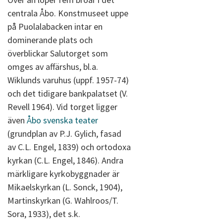
centrala Åbo. Konstmuseet uppe
på Puolalabacken intar en
dominerande plats och
överblickar Salutorget som
omges av affärshus, bl.a.
Wiklunds varuhus (uppf. 1957-74)
och det tidigare bankpalatset (V.
Revell 1964). Vid torget ligger
även
Åbo svenska teater
(grundplan av P.J. Gylich, fasad
av C.L. Engel, 1839) och ortodoxa
kyrkan (C.L. Engel, 1846). Andra
märkligare kyrkobyggnader är
Mikaelskyrkan (L. Sonck, 1904),
Martinskyrkan (G. Wahlroos/T.
Sora, 1933), det s.k.