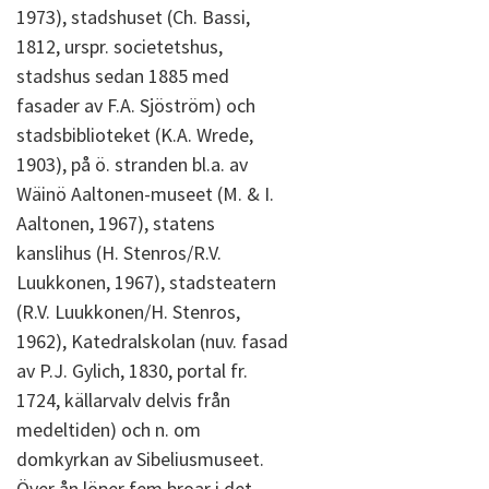
1973), stadshuset (Ch. Bassi,
1812, urspr. societetshus,
stadshus sedan 1885 med
fasader av F.A. Sjöström) och
stadsbiblioteket (K.A. Wrede,
1903), på ö. stranden bl.a. av
Wäinö Aaltonen-museet (M. & I.
Aaltonen, 1967), statens
kanslihus (H. Stenros/R.V.
Luukkonen, 1967), stadsteatern
(R.V. Luukkonen/H. Stenros,
1962), Katedralskolan (nuv. fasad
av P.J. Gylich, 1830, portal fr.
1724, källarvalv delvis från
medeltiden) och n. om
domkyrkan av Sibeliusmuseet.
Över ån löper fem broar i det