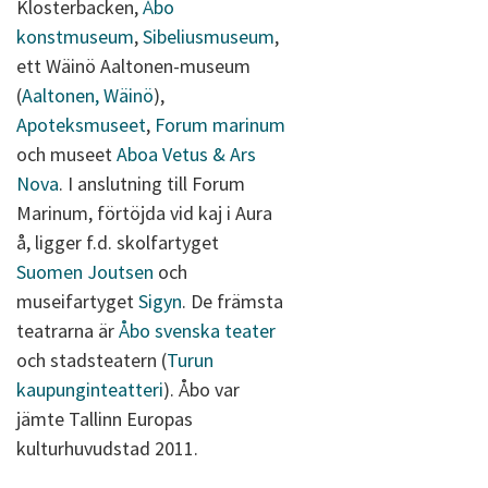
Klosterbacken,
Åbo
konstmuseum
,
Sibeliusmuseum
,
ett Wäinö Aaltonen-museum
(
Aaltonen, Wäinö
),
Apoteksmuseet
,
Forum marinum
och museet
Aboa Vetus & Ars
Nova
. I anslutning till Forum
Marinum, förtöjda vid kaj i Aura
å, ligger f.d. skolfartyget
Suomen Joutsen
och
museifartyget
Sigyn
. De främsta
teatrarna är
Åbo svenska teater
och stadsteatern (
Turun
kaupunginteatteri
). Åbo var
jämte Tallinn Europas
kulturhuvudstad 2011.