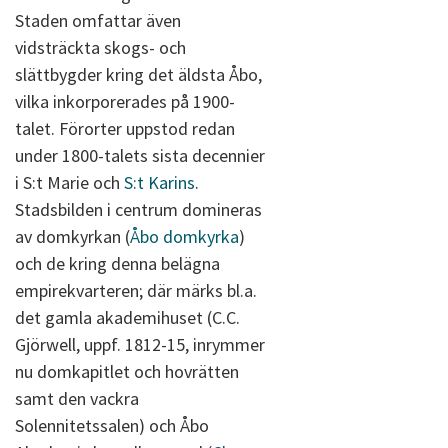
Staden omfattar även
vidsträckta skogs- och
slättbygder kring det äldsta Åbo,
vilka inkorporerades på 1900-
talet. Förorter uppstod redan
under 1800-talets sista decennier
i S:t Marie och
S:t Karins
.
Stadsbilden i centrum domineras
av domkyrkan (
Åbo domkyrka
)
och de kring denna belägna
empirekvarteren; där märks bl.a.
det gamla akademihuset (C.C.
Gjörwell, uppf. 1812-15, inrymmer
nu domkapitlet och hovrätten
samt den vackra
Solennitetssalen) och Åbo