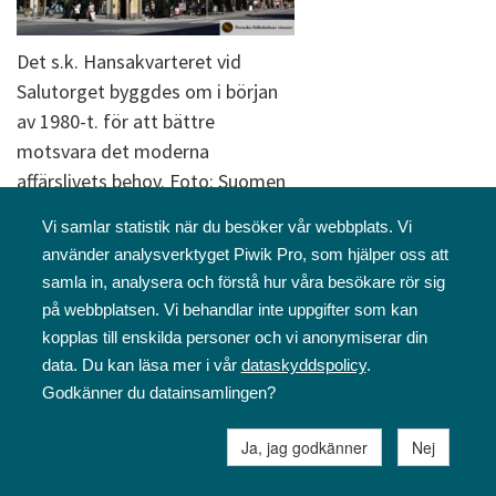
Det s.k. Hansakvarteret vid
Salutorget byggdes om i början
av 1980-t. för att bättre
motsvara det moderna
affärslivets behov. Foto: Suomen
kuvapalvelu Oy, J. Laine.
Vi samlar statistik när du besöker vår webbplats. Vi
använder analysverktyget Piwik Pro, som hjälper oss att
samla in, analysera och förstå hur våra besökare rör sig
på webbplatsen. Vi behandlar inte uppgifter som kan
kopplas till enskilda personer och vi anonymiserar din
data. Du kan läsa mer i vår
dataskyddspolicy
.
Godkänner du datainsamlingen?
En vy över torget mot n.o. med
Ja, jag godkänner
Nej
Wiklunds varuhus (SOK) i fonden