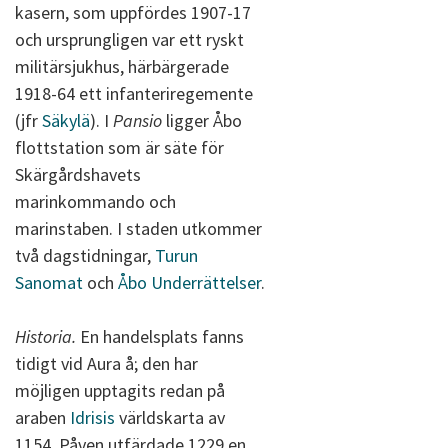
kasern, som uppfördes 1907-17
och ursprungligen var ett ryskt
militärsjukhus, härbärgerade
1918-64 ett infanteriregemente
(jfr
Säkylä
). I
Pansio
ligger Åbo
flottstation som är säte för
Skärgårdshavets
marinkommando och
marinstaben. I staden utkommer
två dagstidningar,
Turun
Sanomat
och
Åbo Underrättelser
.
Historia.
En handelsplats fanns
tidigt vid Aura å; den har
möjligen upptagits redan på
araben
Idrisis
världskarta av
1154. Påven utfärdade 1229 en