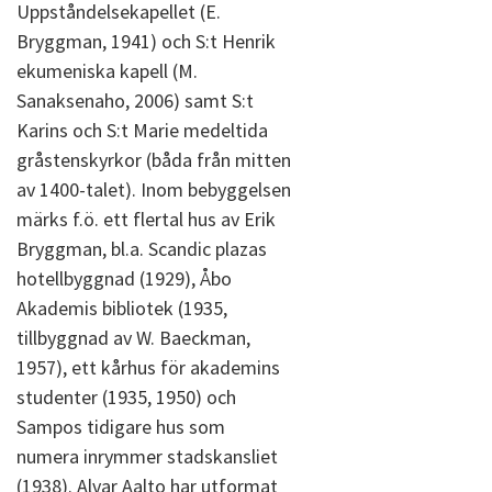
Uppståndelsekapellet (E.
Bryggman, 1941) och S:t Henrik
ekumeniska kapell (M.
Sanaksenaho, 2006) samt S:t
Karins och S:t Marie medeltida
gråstenskyrkor (båda från mitten
av 1400-talet). Inom bebyggelsen
märks f.ö. ett flertal hus av Erik
Bryggman, bl.a. Scandic plazas
hotellbyggnad (1929), Åbo
Akademis bibliotek (1935,
tillbyggnad av W. Baeckman,
1957), ett kårhus för akademins
studenter (1935, 1950) och
Sampos tidigare hus som
numera inrymmer stadskansliet
(1938). Alvar Aalto har utformat