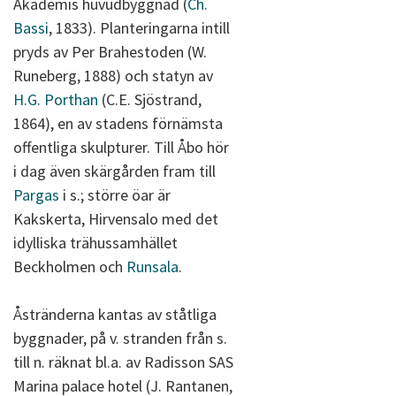
Akademis huvudbyggnad (
Ch.
Bassi
, 1833). Planteringarna intill
pryds av Per Brahestoden (W.
Runeberg, 1888) och statyn av
H.G. Porthan
(C.E. Sjöstrand,
1864), en av stadens förnämsta
offentliga skulpturer. Till Åbo hör
i dag även skärgården fram till
Pargas
i s.; större öar är
Kakskerta, Hirvensalo med det
idylliska trähussamhället
Beckholmen och
Runsala
.
Åstränderna kantas av ståtliga
byggnader, på v. stranden från s.
till n. räknat bl.a. av Radisson SAS
Marina palace hotel (J. Rantanen,