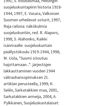
1991; S. Roudasmaa, Helsingin
suojeluskuntapiirin historia 1918-
1944, 1997; E. Vasara, Valkoisen
Suomen urheilevat soturit, 1997;
Raja railona: näkökulmia
suojeluskuntiin, red. R. Alapuro,
1998; S. Alahonko, Kaikki
isänmaalle: suojeluskuntain
päällystökoulu 1919-1944, 1998;
M. Uola, "Suomi sitoutuu
hajottamaan...": järjestöjen
lakkauttaminen vuoden 1944
välirauhansopimuksen 21.
artiklan perusteella, 1999; K.
Selén, Sarkatakkien maa, 2001,
Sarkatakkien armeija, 2004; A.
Pylkkänen, Suojeluskuntalaiset: