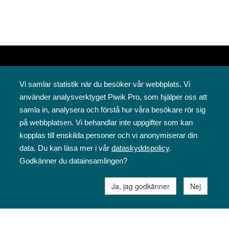
Vi samlar statistik när du besöker vår webbplats. Vi
använder analysverktyget Piwik Pro, som hjälper oss att
samla in, analysera och förstå hur våra besökare rör sig
på webbplatsen. Vi behandlar inte uppgifter som kan
Svenska folkskolans vänner rf
kopplas till enskilda personer och vi anonymiserar din
Annegatan 12
data. Du kan läsa mer i vår
dataskyddspolicy
.
00120 Helsingfors
Godkänner du datainsamlingen?
09 6844 570
sfv@sfv.fi
Ja, jag godkänner
Nej