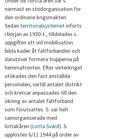
Under de första åren var s.
närmast en stödorganisation för
den ordinarie krigsmakten.
Sedan
territorialsystemet
införts
i början av 1930-t., tilldelades s.
uppgiften att vid mobilisation
bilda kader åt fältförbanden och
därutöver formera trupperna på
hemmafronten. Efter vinterkriget
utökades den fast anställda
personalen, vartill antalet distrikt
och kretsar anpassades till den
ökning av antalet fältförband
som förutsattes. S. var helt
samorganiserade med
lottakåren (
Lotta Svärd
). S.
upplöstes 6/11 1944 på order av