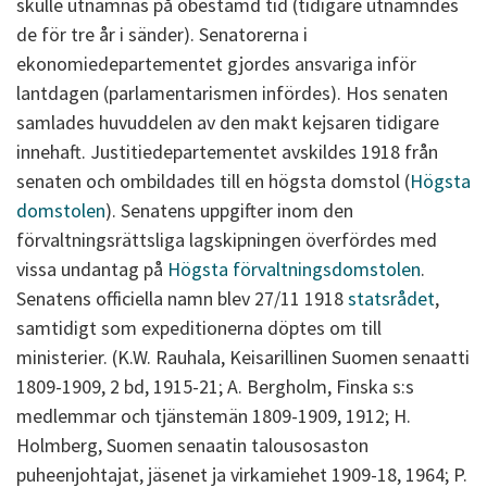
skulle utnämnas på obestämd tid (tidigare utnämndes
de för tre år i sänder). Senatorerna i
ekonomiedepartementet gjordes ansvariga inför
lantdagen (parlamentarismen infördes). Hos senaten
samlades huvuddelen av den makt kejsaren tidigare
innehaft. Justitiedepartementet avskildes 1918 från
senaten och ombildades till en högsta domstol (
Högsta
domstolen
). Senatens uppgifter inom den
förvaltningsrättsliga lagskipningen överfördes med
vissa undantag på
Högsta förvaltningsdomstolen
.
Senatens officiella namn blev 27/11 1918
statsrådet
,
samtidigt som expeditionerna döptes om till
ministerier. (K.W. Rauhala, Keisarillinen Suomen senaatti
1809-1909, 2 bd, 1915-21; A. Bergholm, Finska s:s
medlemmar och tjänstemän 1809-1909, 1912; H.
Holmberg, Suomen senaatin talousosaston
puheenjohtajat, jäsenet ja virkamiehet 1909-18, 1964; P.