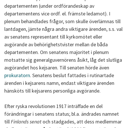
departementen (under ordförandeskap av
departementens vice ordf. el. främste ledamot). I
plenum behandlades frågor, som skulle överlämnas till
lantdagen, jämte några andra viktigare ärenden, s.s. val
av senatens representant till kyrkomötet eller
avgörande av behörighetstvister mellan de båda
departementen. Om senatens majoritet i plenum
motsatte sig generalguvernörens åsikt, låg det slutliga
avgörandet hos kejsaren. Till senaten hörde även
prokuratorn
. Senatens beslut fattades i rutinartade
ärenden i kejsarens namn, endast viktigare ärenden
hänsköts till kejsarens personliga avgörande.
Efter ryska revolutionen 1917 inträffade en del
förändringar i senatens status; bl.a. ändrades namnet
till
Finlands senat
och stadgades, att dess medlemmar