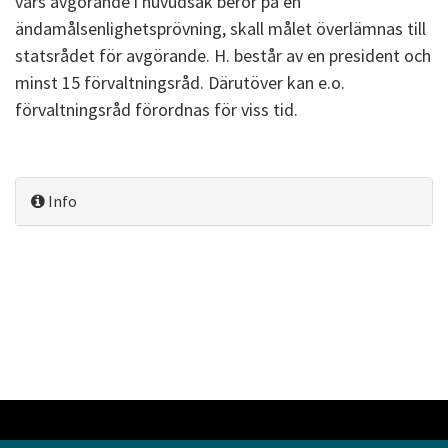
vars avgörande i huvudsak beror på en
ändamålsenlighetsprövning, skall målet överlämnas till
statsrådet för avgörande. H. består av en president och
minst 15 förvaltningsråd. Därutöver kan e.o.
förvaltningsråd förordnas för viss tid.
Info