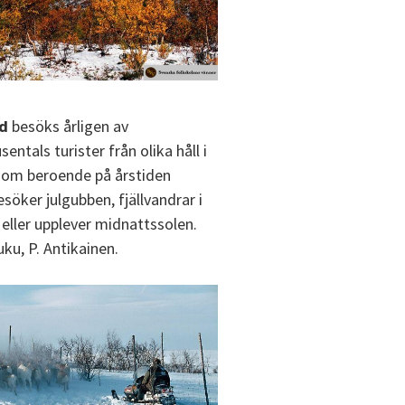
nd
besöks årligen av
entals turister från olika håll i
som beroende på årstiden
esöker julgubben, fjällvandrar i
 eller upplever midnattssolen.
ku, P. Antikainen.