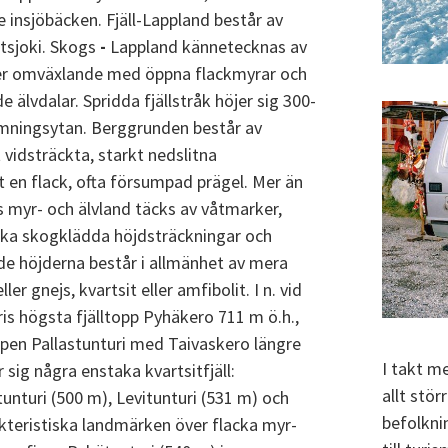
e insjöbäcken. Fjäll-Lappland består av
Utsjoki. Skogs
-
Lappland kännetecknas av
r omväxlande med öppna flackmyrar och
älvdalar. Spridda fjällstråk höjer sig 300-
mningsytan. Berggrunden består av
 vidsträckta, starkt nedslitna
en flack, ofta försumpad prägel. Mer än
ds myr- och älvland täcks av våtmarker,
lka skogklädda höjdsträckningar och
nde höjderna består i allmänhet av mera
er gnejs, kvartsit eller amfibolit. I n. vid
is högsta fjälltopp Pyhäkero 711 m ö.h.,
pen Pallastunturi med Taivaskero längre
I takt m
 sig några enstaka kvartsitfjäll:
allt stö
unturi (500 m), Levitunturi (531 m) och
befolknin
teristiska landmärken över flacka myr-