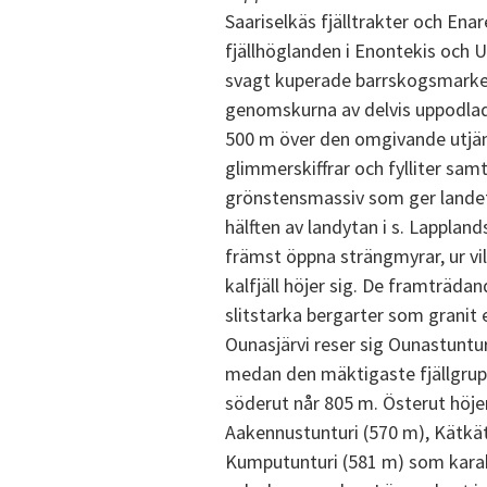
Saariselkäs fjälltrakter och Enar
fjällhöglanden i Enontekis och 
svagt kuperade barrskogsmarke
genomskurna av delvis uppodlade 
500 m över den omgivande utjä
glimmerskiffrar och fylliter samt
grönstensmassiv som ger landet 
hälften av landytan i s. Lapplan
främst öppna strängmyrar, ur vi
kalfjäll höjer sig. De framträda
slitstarka bergarter som granit ell
Ounasjärvi reser sig Ounastuntur
medan den mäktigaste fjällgrup
söderut når 805 m. Österut höjer
Aakennustunturi (570 m), Kätkät
Kumputunturi (581 m) som karak