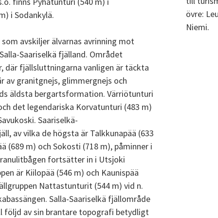
till turi
.o. finns Pyhätunturi (540 m) i
övre: Leu
m) i Sodankylä.
Niemi.
som avskiljer älvarnas avrinning mot
 Salla-Saariselkä fjälland. Området
 där fjällsluttningarna vanligen är täckta
r av granitgnejs, glimmergnejs och
ands äldsta bergartsformation. Värriötunturi
 och det legendariska Korvatunturi (483 m)
Savukoski. Saariselkä-
ll, av vilka de högsta är Talkkunapää (633
ä (689 m) och Sokosti (718 m), påminner i
anulitbågen fortsätter in i Utsjoki
ppen är Kiilopää (546 m) och Kaunispää
jällgruppen Nattastunturit (544 m) vid n.
bassängen. Salla-Saariselkä fjällområde
ill följd av sin brantare topografi betydligt