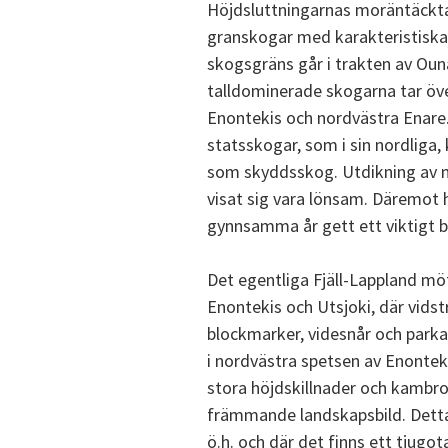
Höjdsluttningarnas moräntäckta
granskogar med karakteristiska
skogsgräns går i trakten av Ouna
talldominerade skogarna tar öve
Enontekis och nordvästra Enare.
statsskogar, som i sin nordliga
som skyddsskog. Utdikning av 
visat sig vara lönsam. Däremot 
gynnsamma år gett ett viktigt b
Det egentliga Fjäll-Lappland mö
Enontekis och Utsjoki, där vids
blockmarker, videsnår och parka
i nordvästra spetsen av Enontek
stora höjdskillnader och kambros
främmande landskapsbild. Dett
ö.h. och där det finns ett tjugot