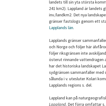
landets till sin yta största ko
241 km2). Lappland är landets 
inv./landkm2. Det nya landskap
gränser fastslogs genom ett st
Lapplands län
.
Lapplands gränser sammanfaller 
och Norge och följer här älvfåror
följer riksgränsen inte avskiljan
österut rinnande vattendragen a
har det historiska landskapet L
sydgränsen sammanfaller med d
sålunda i v. utesluter Kolari komm
Lapplands regions s. del.
Lappland kan på naturgeografisk
Lappland.
Det förra omfattar s. 