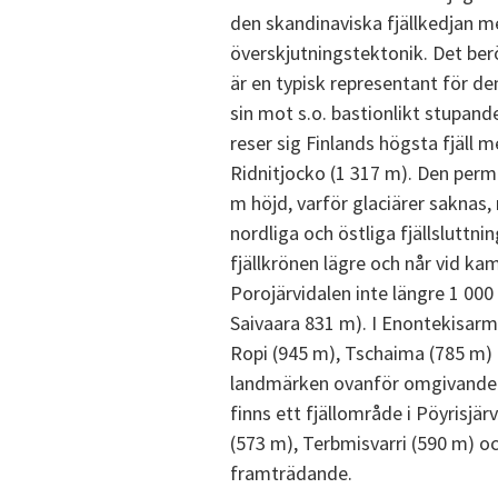
den skandinaviska fjällkedjan m
överskjutningstektonik. Det berö
är en typisk representant för 
sin mot s.o. bastionlikt stupand
reser sig Finlands högsta fjäll 
Ridnitjocko (1 317 m). Den perm
m höjd, varför glaciärer saknas,
nordliga och östliga fjällsluttnin
fjällkrönen lägre och når vid k
Porojärvidalen inte längre 1 000
Saivaara 831 m). I Enontekisarme
Ropi (945 m), Tschaima (785 m)
landmärken ovanför omgivande f
finns ett fjällområde i Pöyrisjär
(573 m), Terbmisvarri (590 m) o
framträdande.