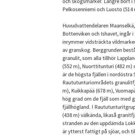
och skogsmarker. Längre bort i s
Pelkosenniemi och Luosto (514 
Huvudvattendelaren Maanselkä, 
Bottenviken och Ishavet, ingår i
inrymmer vidsträckta vildmarker,
av granskog. Berggrunden bestå
granulit, som alla tillhör Lappl
(552 m), Nuorttitunturi (482 m)
är de högsta fjällen i nordöstra 
Raututunturiområdets granulitfjä
m), Kuikkapää (678 m), Vuomapä
hög grad om de fjäll som med gr
fjällhögland. I Raututunturitgru
(438 m) välkända, likaså granitf
stranden av den uppdämda Lokka
är ytterst fattigt på sjöar, och t