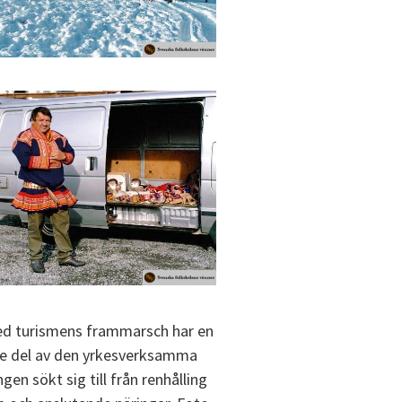
ed turismens frammarsch har en
rre del av den yrkesverksamma
gen sökt sig till från renhålling