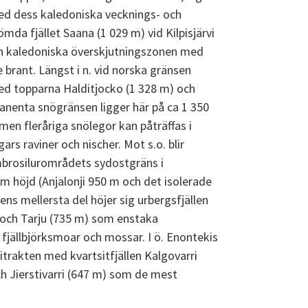
ed dess kaledoniska vecknings- och
mda fjället Saana (1 029 m) vid Kilpisjärvi
den kaledoniska överskjutningszonen med
e brant. Längst i n. vid norska gränsen
med topparna Halditjocko (1 328 m) och
anenta snögränsen ligger här på ca 1 350
 men fleråriga snölegor kan påträffas i
gars raviner och nischer. Mot s.o. blir
ambrosilurområdets sydostgräns i
 m höjd (Anjalonji 950 m och det isolerade
ns mellersta del höjer sig urbergsfjällen
 och Tarju (735 m) som enstaka
jällbjörksmoar och mossar. I ö. Enontekis
vitrakten med kvartsitfjällen Kalgovarri
ch Jierstivarri (647 m) som de mest