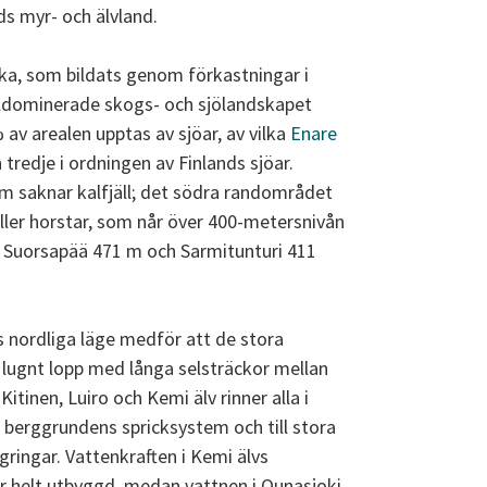
s myr- och älvland.
ka, som bildats genom förkastningar i
lldominerade skogs- och sjölandskapet
av arealen upptas av sjöar, av vilka
Enare
tredje i ordningen av Finlands sjöar.
m saknar kalfjäll; det södra randområdet
ller horstar, som når över 400-metersnivån
 Suorsapää 471 m och Sarmitunturi 411
nordliga läge medför att de stora
t lugnt lopp med långa selsträckor mellan
Kitinen, Luiro och Kemi älv rinner alla i
r berggrundens spricksystem och till stora
agringar. Vattenkraften i Kemi älvs
är helt utbyggd, medan vattnen i Ounasjoki