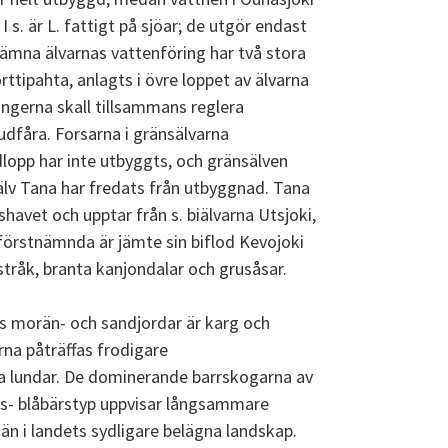
I s. är L. fattigt på sjöar; de utgör endast
jämna älvarnas vattenföring har två stora
ttipahta, anlagts i övre loppet av älvarna
ängerna skall tillsammans reglera
udfåra. Forsarna i gränsälvarna
pp har inte utbyggts, och gränsälven
älv Tana har fredats från utbyggnad. Tana
shavet och upptar från s. biälvarna Utsjoki,
 förstnämnda är jämte sin biflod Kevojoki
stråk, branta kanjondalar och grusåsar.
s morän- och sandjordar är karg och
rna påträffas frodigare
 lundar. De dominerande barrskogarna av
is- blåbärstyp uppvisar långsammare
 än i landets sydligare belägna landskap.