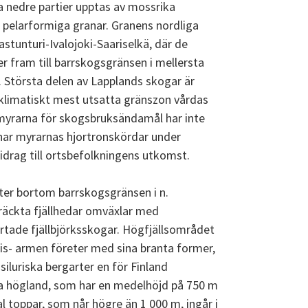
 nedre partier upptas av mossrika
 pelarformiga granar. Granens nordliga
stunturi-Ivalojoki-Saariselkä, där de
r fram till barrskogsgränsen i mellersta
 Största delen av Lapplands skogar är
, klimatiskt mest utsatta gränszon vårdas
myrarna för skogsbruksändamål har inte
har myrarnas hjortronskördar under
idrag till ortsbefolkningens utkomst.
ter bortom barrskogsgränsen i n.
träckta fjällhedar omväxlar med
rtade fjällbjörksskogar. Högfjällsområdet
is- armen företer med sina branta former,
iluriska bergarter en för Finland
a högland, som har en medelhöjd på 750 m
al toppar, som når högre än 1 000 m, ingår i