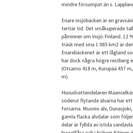
mindre försumpat än s. Lappland
Enare insjöbäcken är en gravsän
tertiär tid. Det småkuperade ta
påminner om Insjö-Finland. 12 % 
träsk med sina 1 085 km2 är den 
Enarebäckenet är ett lågland so
har dock några högre restberg e
(Otsamo 418 m, Kurupää 457 m,
m).
Huvudvattendelaren Maanselkäs 
söderut flytande älvarna har et
forsarna. Muonio älv, Ounasjoki, 
gamla flacka älvdalar som följe
delar är fyllda av istida sandavl
huvudfåra och i biälven Kitinen 