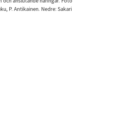
sm och anslutande näringar. Foto
ku, P. Antikainen. Nedre: Sakari