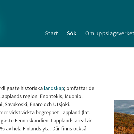
Start
Sök
Om uppslagsverke
rdligaste historiska
landskap
; omfattar de
Lapplands region: Enontekis, Muonio,
i, Savukoski, Enare och Utsjoki.
mer vidsträckta begreppet Lappland (lat.
igaste Fennoskandien. Lapplands areal är
 % av hela Finlands yta. Där finns också