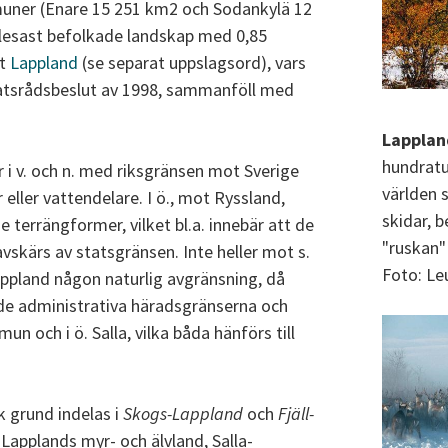
mmuner (Enare 15 251 km2 och Sodankylä 12
glesast befolkade landskap med 0,85
et
Lappland
(se separat uppslagsord), vars
atsrådsbeslut av 1998, sammanföll med
Lappla
hundratus
i v. och n. med riksgränsen mot Sverige
världen 
 eller vattendelare. I ö., mot Ryssland,
skidar, b
de terrängformer, vilket bl.a. innebär att de
"ruskan"
vskärs av statsgränsen. Inte heller mot s.
Foto: Leu
appland någon naturlig avgränsning, då
e administrativa häradsgränserna och
un och i ö. Salla, vilka båda hänförs till
 grund indelas i
Skogs-Lappland
och
Fjäll-
Lapplands myr- och älvland, Salla-