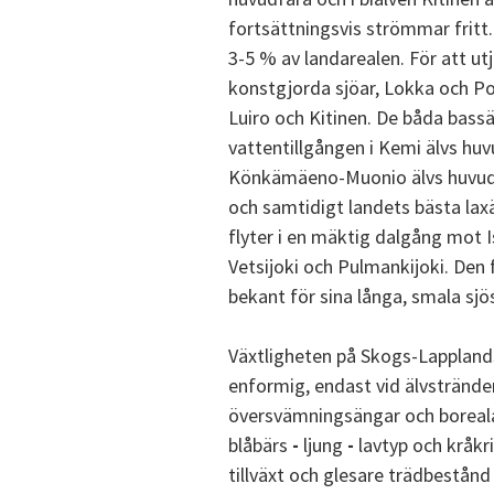
fortsättningsvis strömmar fritt. 
3-5 % av landarealen. För att ut
konstgjorda sjöar, Lokka och Por
Luiro och Kitinen. De båda bass
vattentillgången i Kemi älvs huv
Könkämäeno-Muonio älvs huvudlo
och samtidigt landets bästa lax
flyter i en mäktig dalgång mot I
Vetsijoki och Pulmankijoki. Den
bekant för sina långa, smala sjö
Växtligheten på Skogs-Lappland
enformig, endast vid älvstrände
översvämningsängar och boreala
blåbärs
-
ljung
-
lavtyp och kråkr
tillväxt och glesare trädbestånd