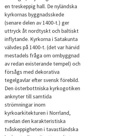
en treskeppig hall. De nyländska
kyrkornas byggnadsskede
(senare delen av 1400-t.) ger
uttryck åt nordtyskt och baltiskt
inflytande. Kyrkorna i Satakunta
välvdes på 1400-t. (det var härvid
mestadels fråga om ombyggnad
av redan existerande tempel) och
försågs med dekorativa
tegelgavlar efter svensk förebild.
Den österbottniska kyrkogotiken
anknyter till samtida
strömningar inom
kyrkoarkitekturen i Norrland,
medan den karakteristiska
tvåskeppigheten i tavastländska