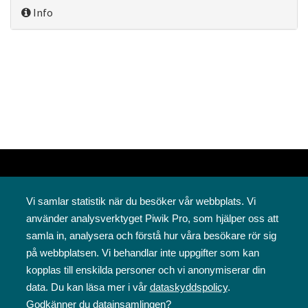
Info
Vi samlar statistik när du besöker vår webbplats. Vi
använder analysverktyget Piwik Pro, som hjälper oss att
samla in, analysera och förstå hur våra besökare rör sig
på webbplatsen. Vi behandlar inte uppgifter som kan
Svenska folkskolans vänner rf
kopplas till enskilda personer och vi anonymiserar din
Annegatan 12
data. Du kan läsa mer i vår
dataskyddspolicy
.
00120 Helsingfors
Godkänner du datainsamlingen?
09 6844 570