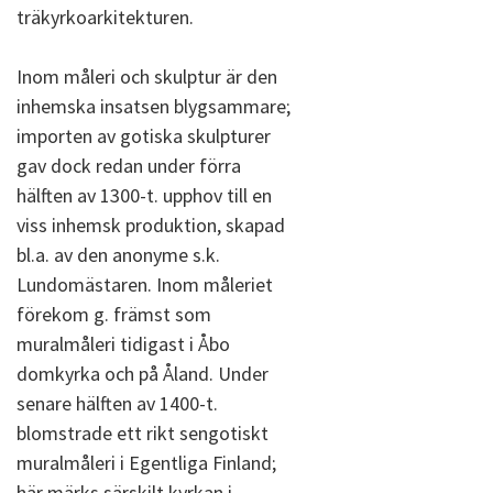
träkyrkoarkitekturen.
Inom måleri och skulptur är den
inhemska insatsen blygsammare;
importen av gotiska skulpturer
gav dock redan under förra
hälften av 1300-t. upphov till en
viss inhemsk produktion, skapad
bl.a. av den anonyme s.k.
Lundomästaren. Inom måleriet
förekom g. främst som
muralmåleri tidigast i Åbo
domkyrka och på Åland. Under
senare hälften av 1400-t.
blomstrade ett rikt sengotiskt
muralmåleri i Egentliga Finland;
här märks särskilt kyrkan i