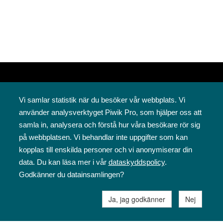
Vi samlar statistik när du besöker vår webbplats. Vi
använder analysverktyget Piwik Pro, som hjälper oss att
samla in, analysera och förstå hur våra besökare rör sig
på webbplatsen. Vi behandlar inte uppgifter som kan
Svenska folkskolans vänner rf
kopplas till enskilda personer och vi anonymiserar din
Annegatan 12
data. Du kan läsa mer i vår
dataskyddspolicy
.
00120 Helsingfors
Godkänner du datainsamlingen?
09 6844 570
sfv@sfv.fi
Ja, jag godkänner
Nej