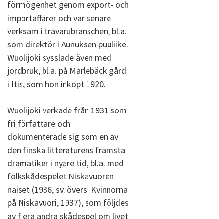
förmögenhet genom export- och
importaffärer och var senare
verksam i trävarubranschen, bl.a.
som direktör i Aunuksen puuliike.
Wuolijoki sysslade även med
jordbruk, bl.a. på Marlebäck gård
i Itis, som hon inköpt 1920.
Wuolijoki verkade från 1931 som
fri författare och
dokumenterade sig som en av
den finska litteraturens främsta
dramatiker i nyare tid, bl.a. med
folkskådespelet Niskavuoren
naiset (1936, sv. övers. Kvinnorna
på Niskavuori, 1937), som följdes
av flera andra skådespel om livet