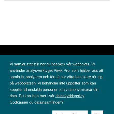
Vi samlar statistik när du besöker vår webbplats. Vi
använder analysverktyget Piwik Pro, som hjälper oss att
samla in, analysera och förstå hur våra besökare rör sig
på webbplatsen. Vi behandlar inte uppgifter som kan
Svenska folkskolans vänner rf
kopplas till enskilda personer och vi anonymiserar din
Annegatan 12
data. Du kan läsa mer i vår
dataskyddspolicy
.
00120 Helsingfors
Godkänner du datainsamlingen?
09 6844 570
sfv@sfv.fi