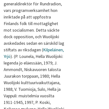
generaldirektör för Rundradion,
vars programverksamhet hon
inriktade på att uppfostra
Finlands folk till mottaglighet
mot socialismen. Detta väckte
dock opposition, och Wuolijoki
avskedades sedan en särskild lag
stiftats av riksdagen (
Kilpeläinen,
Yrjö
). (P. Lounela, Hella Wuolijoki:
legenda jo eläessään, 1979; J.
Ammondt, Niskavuoren talosta
Juurakon torppaan, 1980; Hella
Wuolijoki kulttuurivaikuttajana,
1988; V. Tuomioja, Sulo, Hella ja
Vappuli: muistelmia vuosilta
1911-1945, 1997; P. Koski,
Kaikessa mukana: Hella Wuolijoki