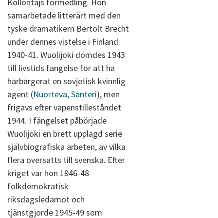
Kollontajs förmedling. Hon
samarbetade litterärt med den
tyske dramatikern Bertolt Brecht
under dennes vistelse i Finland
1940-41. Wuolijoki dömdes 1943
till livstids fängelse för att ha
härbärgerat en sovjetisk kvinnlig
agent (
Nuorteva, Santeri
), men
frigavs efter vapenstilleståndet
1944. I fängelset påbörjade
Wuolijoki en brett upplagd serie
självbiografiska arbeten, av vilka
flera översatts till svenska. Efter
kriget var hon 1946-48
folkdemokratisk
riksdagsledamot och
tjänstgjorde 1945-49 som