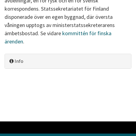
avdelningar, en för rysk och en för svensk
korrespondens. Statssekretariatet för Finland
disponerade över en egen byggnad, där översta
våningen upptogs av ministerstatssekreterarens
ämbetsbostad. Se vidare
kommittén för finska
ärenden
.
Info