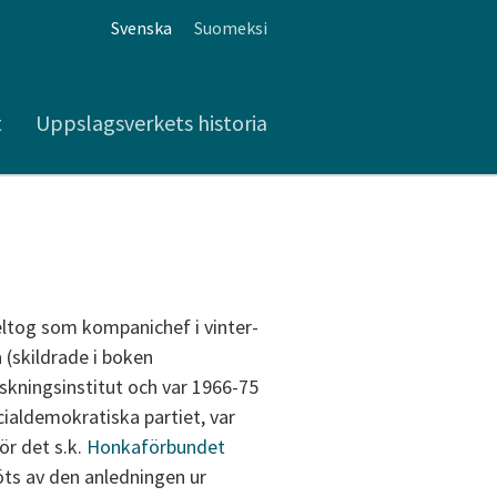
Svenska
Suomeksi
t
Uppslagsverkets historia
deltog som kompanichef i vinter-
 (skildrade i boken
kningsinstitut och var 1966-75
ialdemokratiska partiet, var
ör det s.k.
Honkaförbundet
öts av den anledningen ur