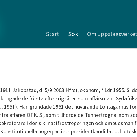
Start
Sök
Om uppslagsverke
4 1911 Jakobstad, d. 5/9 2003 Hfrs), ekonom, fil.dr 1955. S. 
lbringade de första efterkrigsåren som affärsman i Sydafrika
1951). Han grundade 1951 det nuvarande Löntagarnas fors
ntralaffären OTK. S., som tillhörde de Tannertrogna inom soc
ekreterare i den s.k. nattfrostregeringen och ombudsman f
Konstitutionella högerpartiets presidentkandidat och utesl