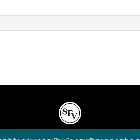
Svenska folkskolans vänner rf
 använder analysverktyget Piwik Pro, som hjälper oss att samla in, a