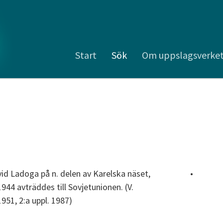
Start
Sök
Om uppslagsverke
id Ladoga på n. delen av Karelska näset,
•
4 avträddes till Sovjetunionen. (V.
951, 2:a uppl. 1987)