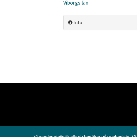
Viborgs län
Info
Vi samlar statistik när du besöker vår webbplats. Vi