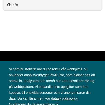
Info
Vi samlar statistik när du besöker vår webbplats. Vi
använder analysverktyget Piwik Pro, som hjälper oss att
samla in, analysera och förstå hur våra besökare rör sig
på webbplatsen. Vi behandlar inte uppgifter som kan
Svenska folkskolans vänner rf
kopplas till enskilda personer och vi anonymiserar din
Annegatan 12
data. Du kan läsa mer i vår
dataskyddspolicy
.
00120 Helsingfors
Godkänner du datainsamlingen?