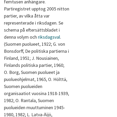
femtusen anhängare.
Partiregistret upptog 2005 nitton
partier, av vilka åtta var
representerade i riksdagen. Se
schema på eftersättsbladet i
denna volym och
riksdagsval
.
(Suomen puolueet, 1922; G. von
Bonsdorff, De politiska partierna i
Finland, 1951; J. Nousiainen,
Finlands politiska partier, 1960;
O. Borg, Suomen puolueet ja
puolueohjelmat, 1965, O. Hölttä,
Suomen puolueiden
organisaatiot vuosina 1918-1939,
1982; O. Rantala, Suomen
puolueiden muuttuminen 1945-
1980, 1982; L. Latva-Äijö,