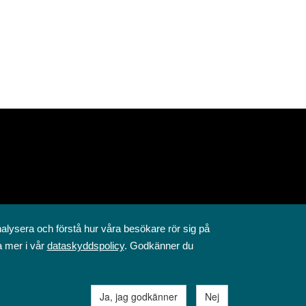
nalysera och förstå hur våra besökare rör sig på
a mer i vår
dataskyddspolicy
. Godkänner du
Ja, jag godkänner
Nej