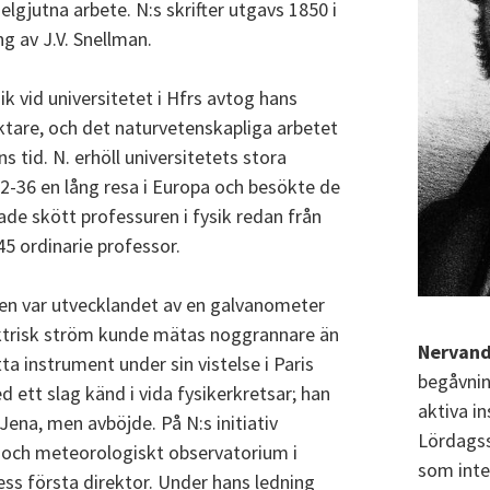
lgjutna arbete. N:s skrifter utgavs 1850 i
g av J.V. Snellman.
sik vid universitetet i Hfrs avtog hans
are, och det naturvetenskapliga arbetet
s tid. N. erhöll universitetets stora
2-36 en lång resa i Europa och besökte de
ade skött professuren i fysik redan från
5 ordinarie professor.
ken var utvecklandet av en galvanometer
ektrisk ström kunde mätas noggrannare än
Nervand
ta instrument under sin vistelse i Paris
begåvnin
 ett slag känd i vida fysikerkretsar; han
aktiva in
 Jena, men avböjde. På N:s initiativ
Lördagss
och meteorologiskt observatorium i
som inte
ess första direktor. Under hans ledning