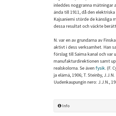
inleddes noggranna mätningar a
ända till 1911, då den elektrisk
Kajsaniemi störde de känsliga m
dessa resultat och väckte berätti
N. var en av grundarna av Finsk
aktivt i dess verksamhet. Han 
förslag till Saima kanal och var
manufakturdirektionen samt uppg
realskolorna. Se även
fysik
. (F. 
ja elämä, 1906; T. Steinby, J.J.N.
Uudenkaupungin nero: J.J.N., 1
Info