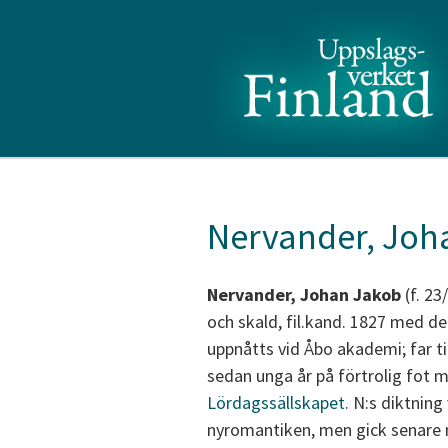
Nervander, Joh
Nervander, Johan Jakob
(f. 23
och skald, fil.kand. 1827 med de
uppnåtts vid Åbo akademi; far t
sedan unga år på förtrolig fot m
Lördagssällskapet
. N:s diktning
nyromantiken, men gick senare mo