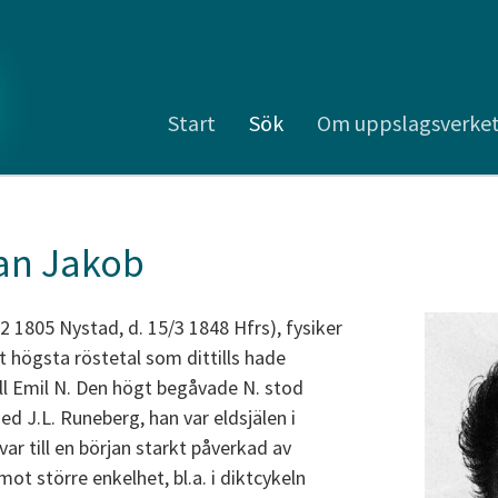
Start
Sök
Om uppslagsverke
an Jakob
/2 1805 Nystad, d. 15/3 1848 Hfrs), fysiker
t högsta röstetal som dittills hade
ill Emil N. Den högt begåvade N. stod
ed J.L. Runeberg, han var eldsjälen i
 var till en början starkt påverkad av
t större enkelhet, bl.a. i diktcykeln