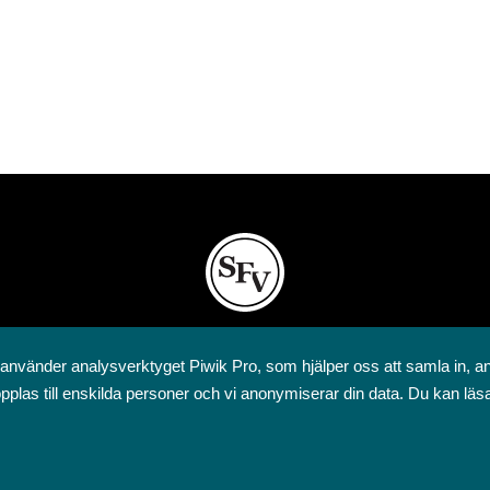
Svenska folkskolans vänner rf
 använder analysverktyget Piwik Pro, som hjälper oss att samla in, a
Annegatan 12
pplas till enskilda personer och vi anonymiserar din data. Du kan läs
00120 Helsingfors
09 6844 570
sfv@sfv.fi