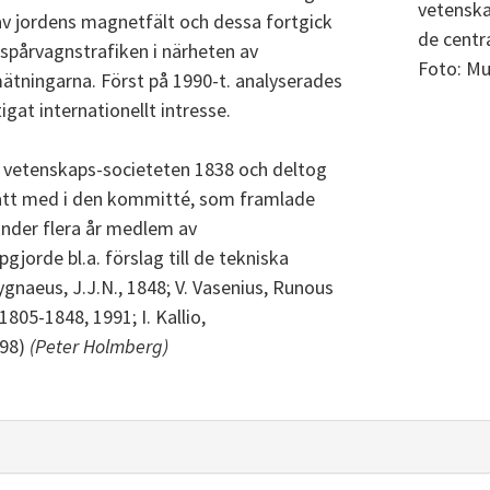
vetenska
v jordens magnetfält och dessa fortgick
de centr
a spårvagnstrafiken i närheten av
Foto: Mu
ätningarna. Först på 1990-t. analyserades
gat internationellt intresse.
a vetenskaps-societeten 1838 och deltog
satt med i den kommitté, som framlade
 under flera år medlem av
jorde bl.a. förslag till de tekniska
Cygnaeus, J.J.N., 1848; V. Vasenius, Runous
 1805-1848, 1991; I. Kallio,
998)
(Peter Holmberg)