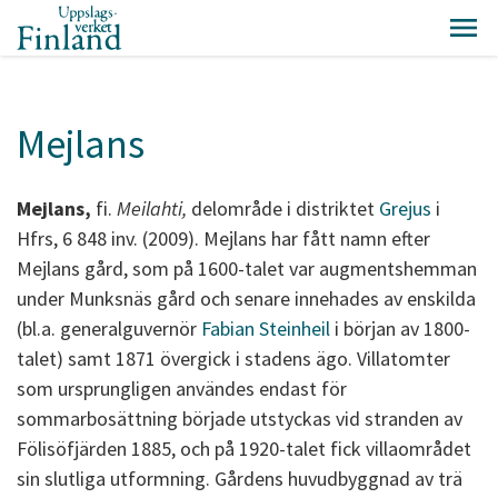
Mejlans
Mejlans,
fi.
Meilahti,
delområde i distriktet
Grejus
i
Hfrs, 6 848 inv. (2009). Mejlans har fått namn efter
Mejlans gård, som på 1600-talet var augmentshemman
under Munksnäs gård och senare innehades av enskilda
(bl.a. generalguvernör
Fabian Steinheil
i början av 1800-
talet) samt 1871 övergick i stadens ägo. Villatomter
som ursprungligen användes endast för
sommarbosättning började utstyckas vid stranden av
Fölisöfjärden 1885, och på 1920-talet fick villaområdet
sin slutliga utformning. Gårdens huvudbyggnad av trä