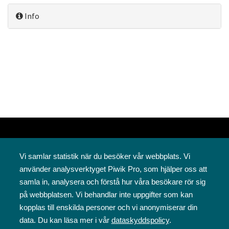
Info
Vi samlar statistik när du besöker vår webbplats. Vi
använder analysverktyget Piwik Pro, som hjälper oss att
samla in, analysera och förstå hur våra besökare rör sig
på webbplatsen. Vi behandlar inte uppgifter som kan
Svenska folkskolans vänner rf
kopplas till enskilda personer och vi anonymiserar din
Annegatan 12
data. Du kan läsa mer i vår
dataskyddspolicy
.
00120 Helsingfors