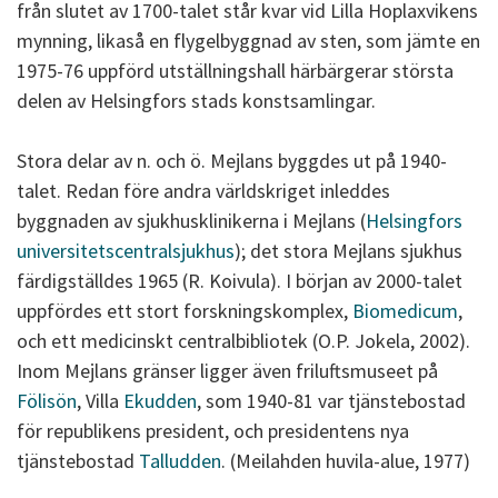
från slutet av 1700-talet står kvar vid Lilla Hoplaxvikens
mynning, likaså en flygelbyggnad av sten, som jämte en
1975-76 uppförd utställningshall härbärgerar största
delen av Helsingfors stads konstsamlingar.
Stora delar av n. och ö. Mejlans byggdes ut på 1940-
talet. Redan före andra världskriget inleddes
byggnaden av sjukhusklinikerna i Mejlans (
Helsingfors
universitetscentralsjukhus
); det stora Mejlans sjukhus
färdigställdes 1965 (R. Koivula). I början av 2000-talet
uppfördes ett stort forskningskomplex,
Biomedicum
,
och ett medicinskt centralbibliotek (O.P. Jokela, 2002).
Inom Mejlans gränser ligger även friluftsmuseet på
Fölisön
, Villa
Ekudden
, som 1940-81 var tjänstebostad
för republikens president, och presidentens nya
tjänstebostad
Talludden
. (Meilahden huvila-alue, 1977)