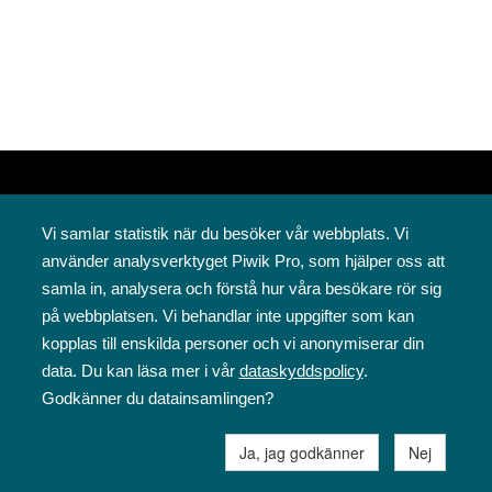
Vi samlar statistik när du besöker vår webbplats. Vi
använder analysverktyget Piwik Pro, som hjälper oss att
samla in, analysera och förstå hur våra besökare rör sig
på webbplatsen. Vi behandlar inte uppgifter som kan
Svenska folkskolans vänner rf
kopplas till enskilda personer och vi anonymiserar din
Annegatan 12
data. Du kan läsa mer i vår
dataskyddspolicy
.
00120 Helsingfors
Godkänner du datainsamlingen?
09 6844 570
sfv@sfv.fi
Ja, jag godkänner
Nej