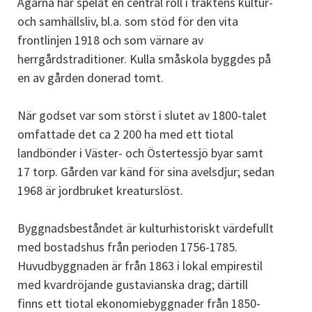
Ägarna har spelat en central roll i traktens kultur-
och samhällsliv, bl.a. som stöd för den vita
frontlinjen 1918 och som värnare av
herrgårdstraditioner. Kulla småskola byggdes på
en av gården donerad tomt.
När godset var som störst i slutet av 1800-talet
omfattade det ca 2 200 ha med ett tiotal
landbönder i Väster- och Östertessjö byar samt
17 torp. Gården var känd för sina avelsdjur; sedan
1968 är jordbruket kreaturslöst.
Byggnadsbeståndet är kulturhistoriskt värdefullt
med bostadshus från perioden 1756-1785.
Huvudbyggnaden är från 1863 i lokal empirestil
med kvardröjande gustavianska drag; därtill
finns ett tiotal ekonomiebyggnader från 1850-