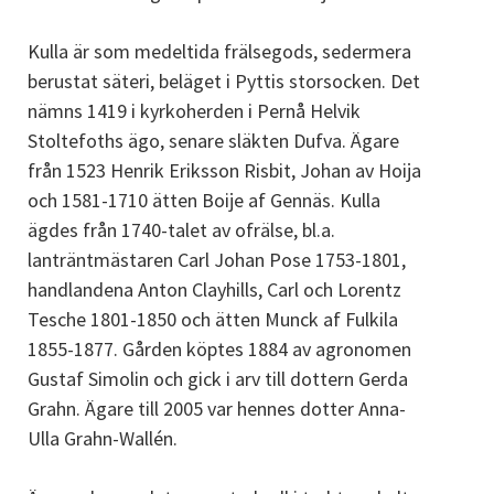
Kulla är som medeltida frälsegods, sedermera
berustat säteri, beläget i Pyttis storsocken. Det
nämns 1419 i kyrkoherden i Pernå Helvik
Stoltefoths ägo, senare släkten Dufva. Ägare
från 1523 Henrik Eriksson Risbit, Johan av Hoija
och 1581-1710 ätten Boije af Gennäs. Kulla
ägdes från 1740-talet av ofrälse, bl.a.
lanträntmästaren Carl Johan Pose 1753-1801,
handlandena Anton Clayhills, Carl och Lorentz
Tesche 1801-1850 och ätten Munck af Fulkila
1855-1877. Gården köptes 1884 av agronomen
Gustaf Simolin och gick i arv till dottern Gerda
Grahn. Ägare till 2005 var hennes dotter Anna-
Ulla Grahn-Wallén.