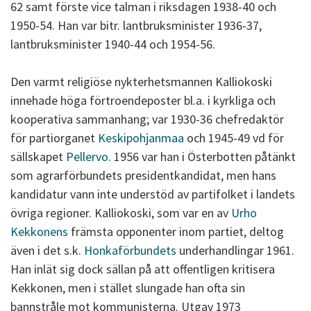
62 samt förste vice talman i riksdagen 1938-40 och
1950-54. Han var bitr. lantbruksminister 1936-37,
lantbruksminister 1940-44 och 1954-56.
Den varmt religiöse nykterhetsmannen Kalliokoski
innehade höga förtroendeposter bl.a. i kyrkliga och
kooperativa sammanhang; var 1930-36 chefredaktör
för partiorganet
Keskipohjanmaa
och 1945-49 vd för
sällskapet
Pellervo
. 1956 var han i Österbotten påtänkt
som agrarförbundets presidentkandidat, men hans
kandidatur vann inte understöd av partifolket i landets
övriga regioner. Kalliokoski, som var en av
Urho
Kekkonens
främsta opponenter inom partiet, deltog
även i det s.k.
Honkaförbundets
underhandlingar 1961.
Han inlät sig dock sällan på att offentligen kritisera
Kekkonen, men i stället slungade han ofta sin
bannstråle mot kommunisterna. Utgav 1973