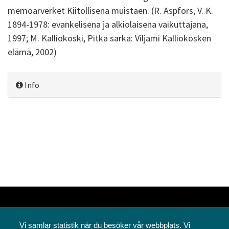
memoarverket Kiitollisena muistaen. (R. Aspfors, V. K.
1894-1978: evankelisena ja alkiolaisena vaikuttajana,
1997; M. Kalliokoski, Pitkä sarka: Viljami Kalliokosken
elämä, 2002)
Info
Vi samlar statistik när du besöker vår webbplats. Vi