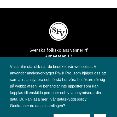
Svenska folkskolans vänner rf
Annegatan 12
00120 Helsingfors
Vi samlar statistik när du besöker vår webbplats. Vi
09 6844 570
använder analysverktyget Piwik Pro, som hjälper oss att
sfv@sfv.fi
samla in, analysera och förstå hur våra besökare rör sig
på webbplatsen. Vi behandlar inte uppgifter som kan
kopplas till enskilda personer och vi anonymiserar din
data. Du kan läsa mer i vår
dataskyddspolicy
.
Godkänner du datainsamlingen?