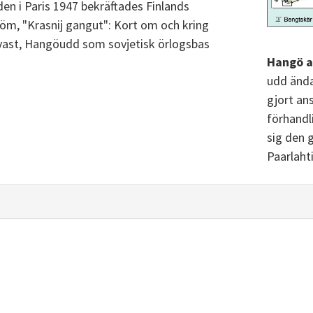
en i Paris 1947 bekräftades Finlands
tröm, "Krasnij gangut": Kort om och kring
fvast, Hangöudd som sovjetisk örlogsbas
Hangö 
udd ända
gjort an
förhandl
sig den 
Paarlahti