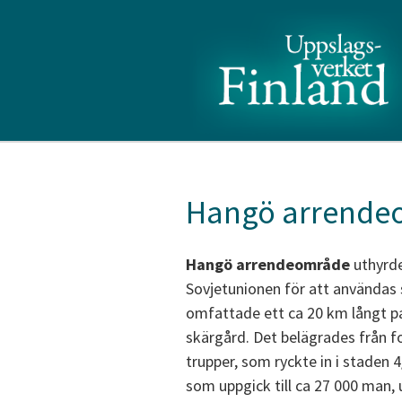
Hangö arrende
Hangö arrendeområde
uthyrde
Sovjetunionen för att användas s
omfattade ett ca 20 km långt p
skärgård. Det belägrades från f
trupper, som ryckte in i staden 
som uppgick till ca 27 000 man, 