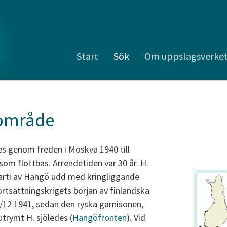
Start
Sök
Om uppslagsverke
område
s genom freden i Moskva 1940 till
om flottbas. Arrendetiden var 30 år. H.
arti av Hangö udd med kringliggande
ortsättningskrigets början av finländska
4/12 1941, sedan den ryska garnisonen,
utrymt H. sjöledes (
Hangöfronten
). Vid