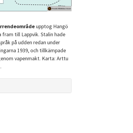
arrendeområde
upptog Hangö
 fram till Lappvik. Stalin hade
språk på udden redan under
ingarna 1939, och tillkämpade
genom vapenmakt. Karta: Arttu
.