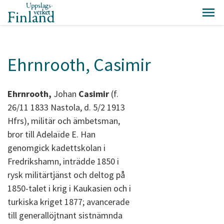
Ehrnrooth, Casimir
Ehrnrooth,
Johan
Casimir
(f.
26/11 1833 Nastola, d. 5/2 1913
Hfrs), militär och ämbetsman,
bror till Adelaïde E. Han
genomgick kadettskolan i
Fredrikshamn, inträdde 1850 i
rysk militärtjänst och deltog på
1850-talet i krig i Kaukasien och i
turkiska kriget 1877; avancerade
till generallöjtnant sistnämnda