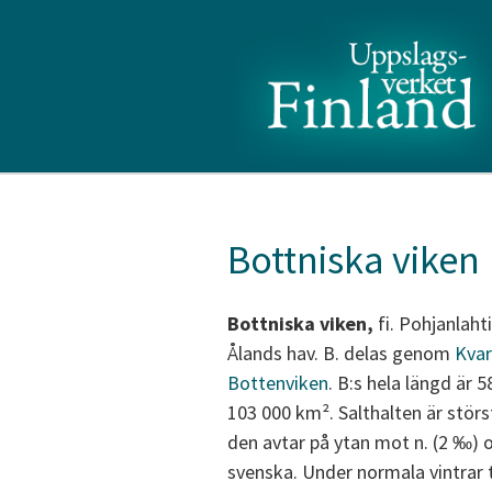
Bottniska viken
Bottniska viken,
fi. Pohjanlahti
Ålands hav. B. delas genom
Kva
Bottenviken
. B:s hela längd är
103 000 km². Salthalten är störst
den avtar på ytan mot n. (2 ‰) o
svenska. Under normala vintrar t