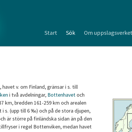
Start
Sök
Om uppslagsverke
, havet v. om Finland, gränsar i s. till
rken
i två avdelningar,
Bottenhavet
och
 587 km, bredden 161-259 km och arealen
 i s. (upp till 6 ‰) och på de stora djupen,
ch är större på finländska sidan än på den
illfryser i regel Bottenviken, medan havet