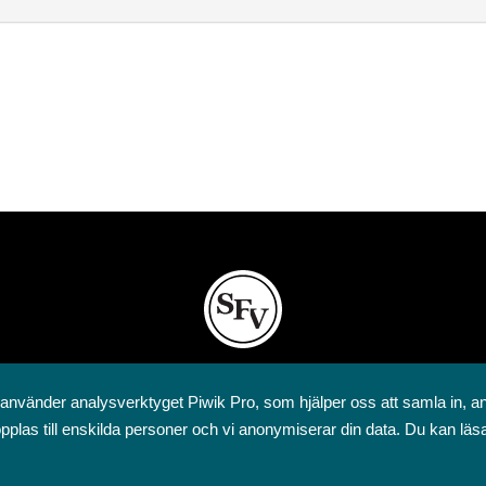
Svenska folkskolans vänner rf
 använder analysverktyget Piwik Pro, som hjälper oss att samla in, a
Annegatan 12
pplas till enskilda personer och vi anonymiserar din data. Du kan läs
00120 Helsingfors
09 6844 570