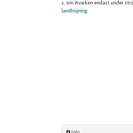
s. om Kvarken endast under sträng
landhöjning
.
Info