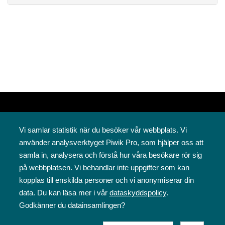
Vi samlar statistik när du besöker vår webbplats. Vi
använder analysverktyget Piwik Pro, som hjälper oss att
samla in, analysera och förstå hur våra besökare rör sig
på webbplatsen. Vi behandlar inte uppgifter som kan
Svenska folkskolans vänner rf
kopplas till enskilda personer och vi anonymiserar din
Annegatan 12
data. Du kan läsa mer i vår
dataskyddspolicy
.
00120 Helsingfors
Godkänner du datainsamlingen?
09 6844 570
sfv@sfv.fi