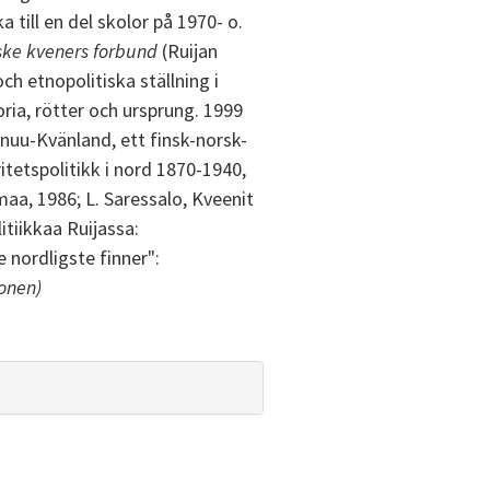
till en del skolor på 1970- o.
ske kveners forbund
(Ruijan
ch etnopolitiska ställning i
ria, rötter och ursprung. 1999
inuu-Kvänland, ett finsk-norsk-
itetspolitikk i nord 1870-1940,
aa, 1986; L. Saressalo, Kveenit
tiikkaa Ruijassa:
 nordligste finner":
tonen)