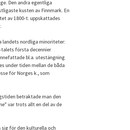
rge. Den andra egentliga
stligaste kusten av Finnmark. En
lutet av 1800-t. uppskattades
.
 landets nordliga minoriteter:
0-talets första decennier
innefattade bl.a. utestängning
des under tiden mellan de båda
resse för Norges k., som
rigstiden betraktade man den
" var trots allt en del av de
sig för den kulturella och