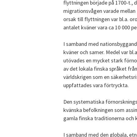
flyttningen började på 1700-t., 
migrationsvågen varade mellan 1
orsak till flyttningen var bl.a. 
antalet kväner vara ca 10 000 per
I samband med nationsbyggandet 
kväner och samer. Medel var bl.a
utövades en mycket stark förnor
av det lokala finska språket fr
världskrigen som en säkerhetsris
uppfattades vara förtryckta.
Den systematiska förnorskningsp
kvänska befolkningen som assimi
gamla finska traditionerna och k
I samband med den globala, etnis