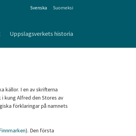
Svenska
Suomeksi
t
Uppslagsverkets historia
 källor. I en av skrifterna
 i kung Alfred den Stores av
ogiska förklaringar på namnets
Finnmarken
). Den första