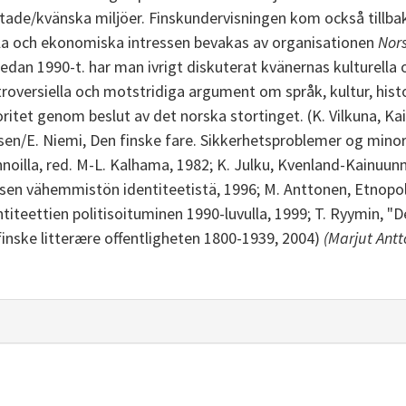
tade/kvänska miljöer. Finskundervisningen kom också tillbaka 
ella och ekonomiska intressen bevakas av organisationen
Nor
Sedan 1990-t. har man ivrigt diskuterat kvänernas kulturella o
oversiella och motstridiga argument om språk, kultur, histo
oritet genom beslut av det norska stortinget. (K. Vilkuna, Ka
sen/E. Niemi, Den finske fare. Sikkerhetsproblemer og minor
oilla, red. M-L. Kalhama, 1982; K. Julku, Kvenland-Kainuunm
isen vähemmistön identiteetistä, 1996; M. Anttonen, Etnopoli
iteettien politisoituminen 1990-luvulla, 1999; T. Ryymin, "De
finske litterære offentligheten 1800-1939, 2004)
(Marjut Ant