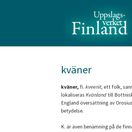
kväner
kväner,
fi.
kveenit,
ett folk, san
lokaliseras
Kvänland
till Bottni
England översättning av Orosius
betydelse.
K. är även benämning på de finn