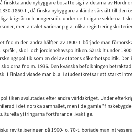
då finsktalande nybyggare bosatte sig i v. delarna av Nordno
830-1860-t., då finska nybyggare anlände särskilt till den ö
oroliga krigsår och hungersnöd under de tidigare seklerna. I s
soner, men antalet varierar p.g.a. olika registreringskriterier
fr.o.m den andra hälften av 1800-t. började man förnorska
. språk-, skol- och jordinnehavspolitiken. Särskilt under 190
skningspolitik som en del av statens säkerhetspolitik. Den 
ån skolorna fr.o.m. 1936. Den kvänska befolkningen betrakta
k. I Finland visade man bl.a. i studentkretsar ett starkt int
olitiken avslutades efter andra världskriget. Under efterk
lerad i det norska samhället, men i de gamla "finskebygdene
ulturella yttringarna fortfarande livaktiga.
ka revitaliseringen på 1960- o. 70-t. började man intressera 