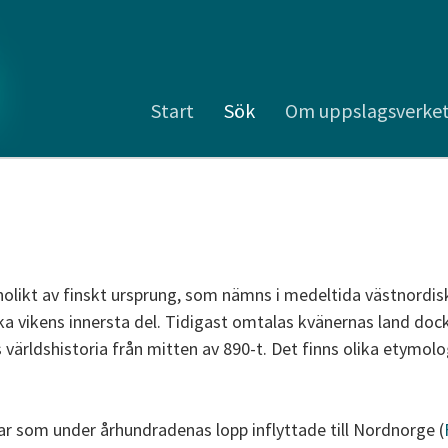
Start
Sök
Om uppslagsverke
nolikt av finskt ursprung, som nämns i medeltida västnordiska
ska vikens innersta del. Tidigast omtalas kvänernas land dock
 världshistoria från mitten av 890-t. Det finns olika etymol
ar som under århundradenas lopp inflyttade till Nordnorge (