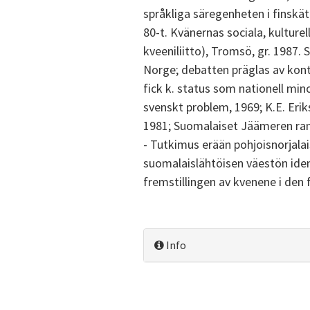
språkliga säregenheten i finskät
80-t. Kvänernas sociala, kultur
kveeniliitto), Tromsö, gr. 1987. 
Norge; debatten präglas av kontr
fick k. status som nationell min
svenskt problem, 1969; K.E. Erik
1981; Suomalaiset Jäämeren rann
- Tutkimus erään pohjoisnorjala
suomalaislähtöisen väestön ident
fremstillingen av kvenene i den 
Info