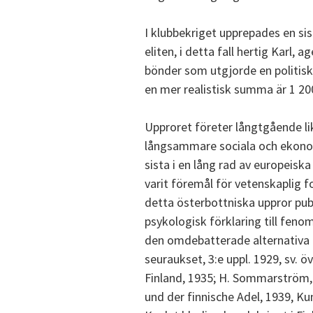
I klubbekriget upprepades en si
eliten, i detta fall hertig Karl
bönder som utgjorde en politisk
en mer realistisk summa är 1 20
Upproret företer långtgående lik
långsammare sociala och ekonomi
sista i en lång rad av europeisk
varit föremål för vetenskaplig 
detta österbottniska uppror publ
psykologisk förklaring till fenom
den omdebatterade alternativa
seuraukset, 3:e uppl. 1929, sv. ö
Finland, 1935; H. Sommarström, F
und der finnische Adel, 1939, Kun