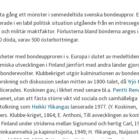
sta gång ett mönster i senmedeltida svenska bondeuppror. E
, agerade i en labil politisk situation utgående från en intr
 och militär maktfaktor. Förlusterna bland bönderna anges i 
0 döda, varav 500 österbottningar.
heter med bondeupproren i v. Europa i slutet av medeltiden 
ska utvecklingen i Finland jämfört med andra länder gjord
a bonderevolter. Klubbekriget utgör kulminationen av bondeor
forskning och diskussion sedan mitten av 1800-talet, då
Yrjö
icerades. Koskinen gav, i likhet med senare bl.a.
Pentti Renv
enet, utan att fästa större vikt vid sociala och samhälleliga f
 tolkning som
Heikki Ylikangas
lanserade 1977. (Y. Koskinen, 
vers. Klubbe-kriget, 1864; E. Anthoni, Till avvecklingen av kon
inland under striderna mellan Sigismund och hertig Carl, 19
inkaanmiehiä ja kapinoitsijoita, 1949; H. Ylikangas, Nuijasota