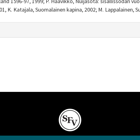
nland 1596-97, 1999; P. Haavikko, Nuijasota: sisällissodan vu
01, K. Katajala, Suomalainen kapina, 2002; M. Lappalainen, 