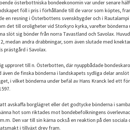
roende österbottniska bondeekonomin var under senare hälf
skapet föll i pris i förhållande till de varor som köptes, fr
fade en resning i Österbottens svenskbygder och i Rautalam
 det till oroligheter vid Storkyro kyrka, varefter bönderna
orna slöt sig bönder från norra Tavastland och Savolax. Huvu
12, medan andra drabbningar, som även slutade med knektar
ls prästgård i Savolax.
sig upproret till n. Österbotten, där nyuppbådade bondeska
id även de finska bönderna i landskapets sydliga delar anslöt
get, i vilket bönderna under befäl av Hans Kranck led ett fö
1597.
l att avskaffa borglägret eller det godtycke bönderna i samb
lmänna hot som riktades mot bondebefolkningens överlevnad 
m.m. Den var till sin kärna också en reaktion på den sociala 
tsmakt i tillväxt drev fram.