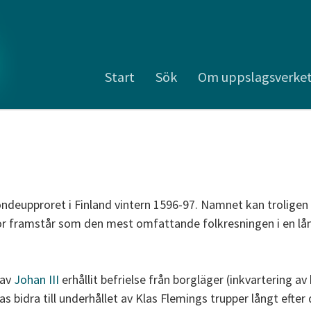
Start
Sök
Om uppslagsverke
deupproret i Finland vintern 1596-97. Namnet kan troligen
or framstår som den mest omfattande folkresningen i en lån
 av
Johan III
erhållit befrielse från borgläger (inkvartering a
as bidra till underhållet av Klas Flemings trupper långt efter