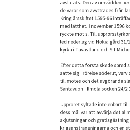
avslutats. Den av omvärlden be
de varor som avyttrades från land
Kring årsskiftet 1595-96 inträf
med lätthet. I november 1596 kom
ryckte mot s. Till upprorsstyrk
led nederlag vid Nokia gård 31/
kyrka i Tavastland och S:t Miche
Efter detta första skede spred 
satte sig i rörelse söderut, varv
till mötes och det avgörande sla
Santavuori i Ilmola socken 24/2 
Upproret syftade inte enbart til
dess mål var att avvärja det al
skjutsningar och gratisgästning 
krigsansträngningarna och en sta