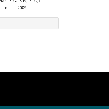
odet 1596-1599, 1996; P.
Susimessu, 2009)