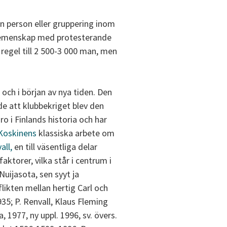
n person eller gruppering inom
essegemenskap med protesterande
regel till 2 500-3 000 man, men
och i början av nya tiden. Den
e att klubbekriget blev den
o i Finlands historia och har
 Koskinens
klassiska arbete om
all,
en till väsentliga delar
aktorer, vilka står i centrum i
Nuijasota, sen syyt ja
flikten mellan hertig Carl och
35; P. Renvall, Klaus Fleming
, 1977, ny uppl. 1996, sv. övers.