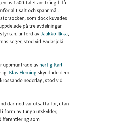
ten av 1500-talet ansträngd då
amför allt salt och spannmål.
pi storsocken, som dock kuvades
 uppdelade på tre avdelningar
dstyrkan, anförd av
Jaakko Ilkka
,
nas seger, stod vid Padasjoki
ror uppmuntrade av
hertig Karl
 sig.
Klas Fleming
skyndade dem
rkrossande nederlag, stod vid
and därmed var utsatta för, utan
i form av tunga utskylder,
differentiering som