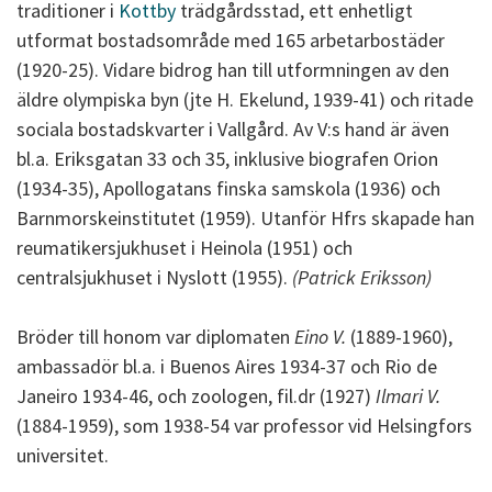
traditioner i
Kottby
trädgårdsstad, ett enhetligt
utformat bostadsområde med 165 arbetarbostäder
(1920-25). Vidare bidrog han till utformningen av den
äldre olympiska byn (jte H. Ekelund, 1939-41) och ritade
sociala bostadskvarter i Vallgård. Av V:s hand är även
bl.a. Eriksgatan 33 och 35, inklusive biografen Orion
(1934-35), Apollogatans finska samskola (1936) och
Barnmorskeinstitutet (1959). Utanför Hfrs skapade han
reumatikersjukhuset i Heinola (1951) och
centralsjukhuset i Nyslott (1955).
(Patrick Eriksson)
Bröder till honom var diplomaten
Eino V.
(1889-1960),
ambassadör bl.a. i Buenos Aires 1934-37 och Rio de
Janeiro 1934-46, och zoologen, fil.dr (1927)
Ilmari V.
(1884-1959), som 1938-54 var professor vid Helsingfors
universitet.