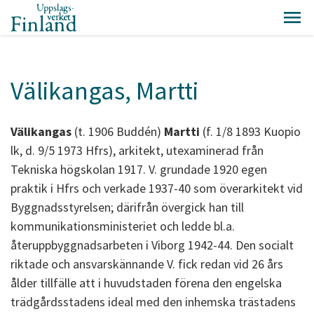
Välikangas, Martti
Välikangas
(t. 1906 Buddén)
Martti
(f. 1/8 1893 Kuopio
lk, d. 9/5 1973 Hfrs), arkitekt, utexaminerad från
Tekniska högskolan 1917. V. grundade 1920 egen
praktik i Hfrs och verkade 1937-40 som överarkitekt vid
Byggnadsstyrelsen; därifrån övergick han till
kommunikationsministeriet och ledde bl.a.
återuppbyggnadsarbeten i Viborg 1942-44. Den socialt
riktade och ansvarskännande V. fick redan vid 26 års
ålder tillfälle att i huvudstaden förena den engelska
trädgårdsstadens ideal med den inhemska trästadens