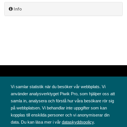
Info
Vi samlar statistik när du besöker vår webbplats. Vi
använder analysverktyget Piwik Pro, som hjälper oss att
samla in, analysera och förstå hur våra besökare rör sig
på webbplatsen. Vi behandlar inte uppgifter som kan
Svenska folkskolans vänner rf
kopplas till enskilda personer och vi anonymiserar din
Annegatan 12
data. Du kan läsa mer i vår
dataskyddspolicy
.
00120 Helsingfors