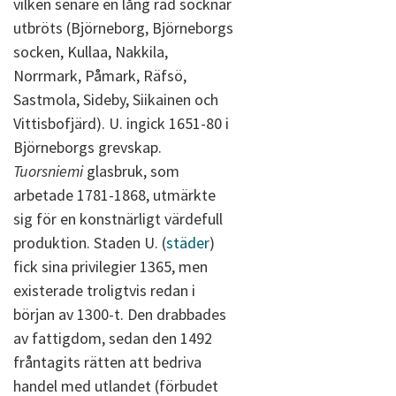
vilken senare en lång rad socknar
utbröts (Björneborg, Björneborgs
socken, Kullaa, Nakkila,
Norrmark, Påmark, Räfsö,
Sastmola, Sideby, Siikainen och
Vittisbofjärd). U. ingick 1651-80 i
Björneborgs grevskap.
Tuorsniemi
glasbruk, som
arbetade 1781-1868, utmärkte
sig för en konstnärligt värdefull
produktion. Staden U. (
städer
)
fick sina privilegier 1365, men
existerade troligtvis redan i
början av 1300-t. Den drabbades
av fattigdom, sedan den 1492
fråntagits rätten att bedriva
handel med utlandet (förbudet