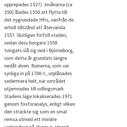
upprepades 1527). Invånarna (ca
350) ålades 1550 att flytta till
det nygrundade Hfrs, varifrån de
erhöll tillstånd att återvända
1557. Slutligen förföll staden,
sedan dess borgare 1558
tvingats slå sig ned i Björneborg,
som detta år grundats längre
nedåt älven. Ruinerna, som var
synliga in på 1700-t., utplånades
sedermera helt, när området
utjämnades till odlingsmark.
Stadens läge lokaliserades 1971
genom fosforanalys, enligt vilken
den sträckte sig som en smal
remsa utmed ett mindre
vattendrag på älvens n. strand