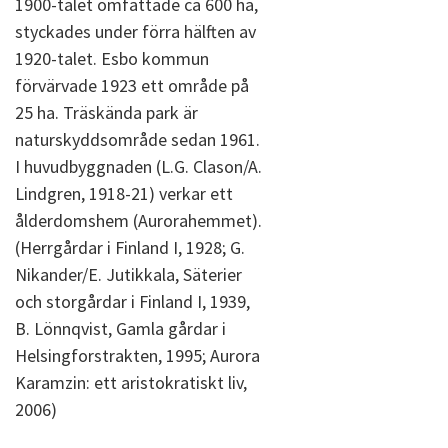
1900-talet omfattade ca 600 ha,
styckades under förra hälften av
1920-talet. Esbo kommun
förvärvade 1923 ett område på
25 ha. Träskända park är
naturskyddsområde sedan 1961.
I huvudbyggnaden (L.G. Clason/A.
Lindgren, 1918-21) verkar ett
ålderdomshem (Aurorahemmet).
(Herrgårdar i Finland I, 1928; G.
Nikander/E. Jutikkala, Säterier
och storgårdar i Finland I, 1939,
B. Lönnqvist, Gamla gårdar i
Helsingforstrakten, 1995; Aurora
Karamzin: ett aristokratiskt liv,
2006)