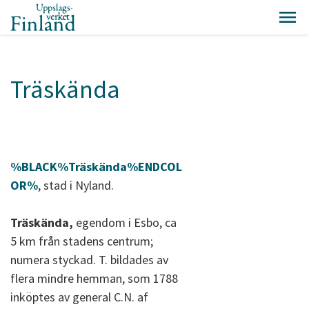
Träskända
%BLACK%Träskända%ENDCOL
OR%
, stad i Nyland.
Träskända,
egendom i Esbo, ca
5 km från stadens centrum;
numera styckad. T. bildades av
flera mindre hemman, som 1788
inköptes av general C.N. af