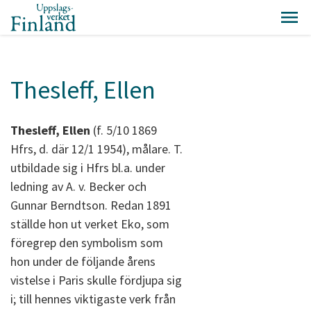
Thesleff, Ellen
Thesleff, Ellen
(f. 5/10 1869
Hfrs, d. där 12/1 1954), målare. T.
utbildade sig i Hfrs bl.a. under
ledning av A. v. Becker och
Gunnar Berndtson. Redan 1891
ställde hon ut verket Eko, som
föregrep den symbolism som
hon under de följande årens
vistelse i Paris skulle fördjupa sig
i; till hennes viktigaste verk från