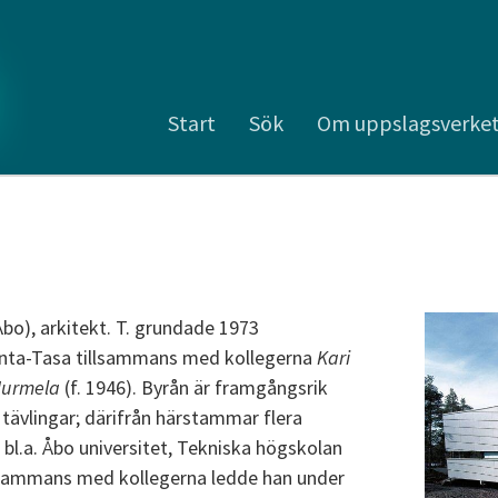
Start
Sök
Om uppslagsverke
Åbo), arkitekt. T. grundade 1973
nta-Tasa tillsammans med kollegerna
Kari
Nurmela
(f. 1946). Byrån är framgångsrik
 tävlingar; därifrån härstammar flera
 bl.a. Åbo universitet, Tekniska högskolan
llsammans med kollegerna ledde han under