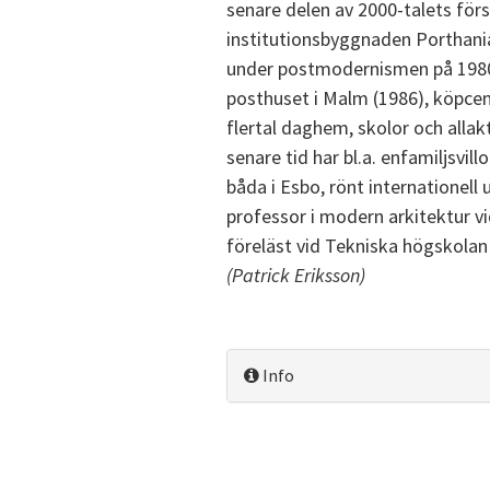
senare delen av 2000-talets fö
institutionsbyggnaden Porthania 
under postmodernismen på 1980-
posthuset i Malm (1986), köpcen
flertal daghem, skolor och allakt
senare tid har bl.a. enfamiljsvil
båda i Esbo, rönt internationel
professor i modern arkitektur vi
föreläst vid Tekniska högskolan 
(Patrick Eriksson)
Info