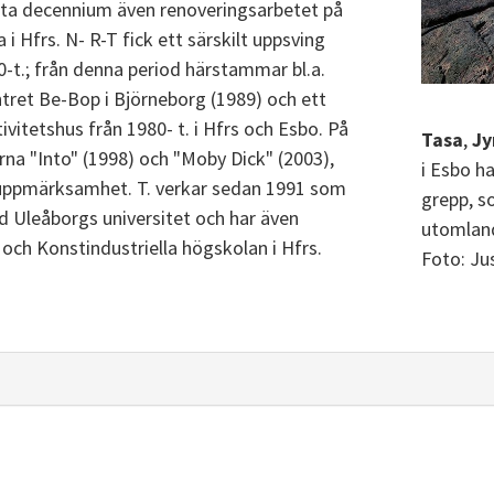
rsta decennium även renoveringsarbetet på
i Hfrs. N- R-T fick ett särskilt uppsving
t.; från denna period härstammar bl.a.
tret Be-Bop i Björneborg (1989) och ett
ivitetshus från 1980- t. i Hfrs och Esbo. På
Tasa
,
Jy
lorna "Into" (1998) och "Moby Dick" (2003),
i Esbo ha
l uppmärksamhet. T. verkar sedan 1991 som
grepp, s
d Uleåborgs universitet och har även
utomlan
och Konstindustriella högskolan i Hfrs.
Foto: Jus