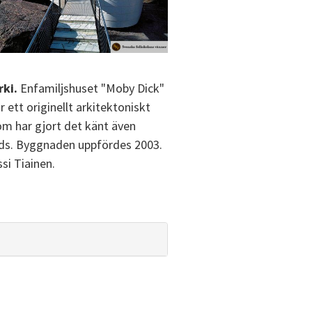
rki.
Enfamiljshuset "Moby Dick"
r ett originellt arkitektoniskt
om har gjort det känt även
ds. Byggnaden uppfördes 2003.
si Tiainen.