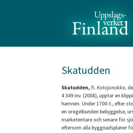
Skatudden
Skatudden,
fi.
Katajanokka,
de
4 349 inv. (2008), upptar en kl
hamnen. Under 1700-t., efter st
en oregelbunden bebyggelse, urs
marketentare och senare för sjöf
eftersom alla byggnadsplaner fö