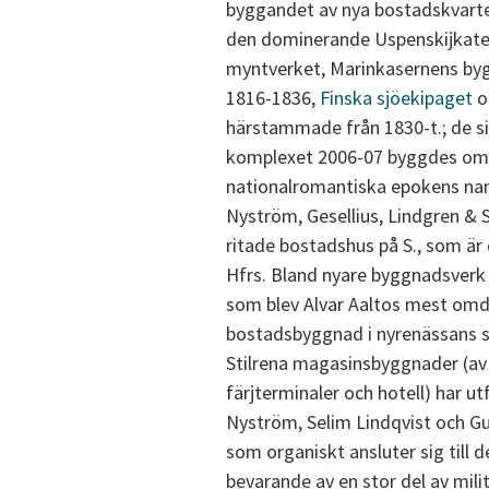
byggandet av nya bostadskvarte
den dominerande Uspenskijkated
myntverket, Marinkasernens byg
1816-1836,
Finska sjöekipaget
oc
härstammade från 1830-t.; de si
komplexet 2006-07 byggdes om ti
nationalromantiska epokens nam
Nyström, Gesellius, Lindgren & S
ritade bostadshus på S., som är
Hfrs. Bland nyare byggnadsverk
som blev Alvar Aaltos mest omde
bostadsbyggnad i nyrenässans so
Stilrena magasinsbyggnader (av 
färjterminaler och hotell) har u
Nyström, Selim Lindqvist och G
som organiskt ansluter sig till
bevarande av en stor del av mil