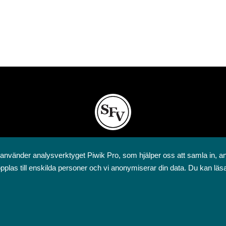
Svenska folkskolans vänner rf
 använder analysverktyget Piwik Pro, som hjälper oss att samla in, a
Annegatan 12
pplas till enskilda personer och vi anonymiserar din data. Du kan läs
00120 Helsingfors
09 6844 570
sfv@sfv.fi