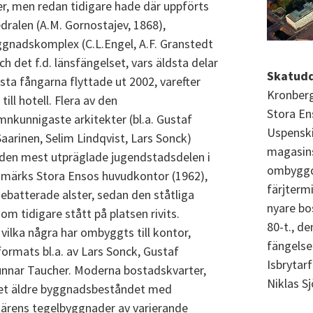
r, men redan tidigare hade där uppförts
ralen (A.M. Gornostajev, 1868),
gnadskomplex (C.L.Engel, A.F. Granstedt
h det f.d. länsfängelset, vars äldsta delar
Skatud
sta fångarna flyttade ut 2002, varefter
Kronberg
ll hotell. Flera av den
Stora En
nkunnigaste arkitekter (bl.a. Gustaf
Uspenski
aarinen, Selim Lindqvist, Lars Sonck)
magasin
 den mest utpräglade jugendstadsdelen i
ombyggda
 märks Stora Ensos huvudkontor (1962),
färjterm
batterade alster, sedan den ståtliga
nyare bo
m tidigare stått på platsen rivits.
80-t., d
vilka några har ombyggts till kontor,
fängelse
tformats bl.a. av Lars Sonck, Gustaf
Isbrytarf
unnar Taucher. Moderna bostadskvarter,
Niklas S
 det äldre byggnadsbeståndet med
itärens tegelbyggnader av varierande