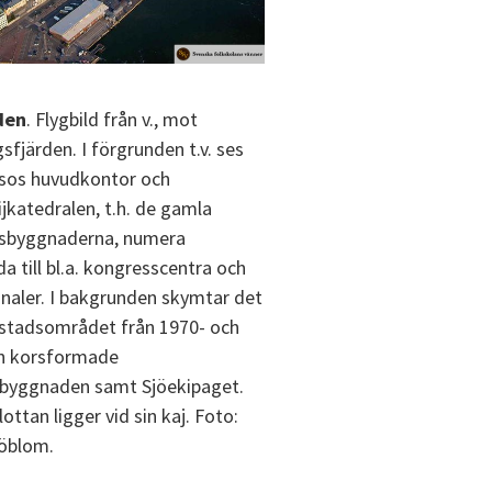
den
. Flygbild från v., mot
sfjärden. I förgrunden t.v. ses
sos huvudkontor och
jkatedralen, t.h. de gamla
sbyggnaderna, numera
 till bl.a. kongresscentra och
inaler. I bakgrunden skymtar det
stadsområdet från 1970- och
en korsformade
byggnaden samt Sjöekipaget.
lottan ligger vid sin kaj. Foto:
jöblom.