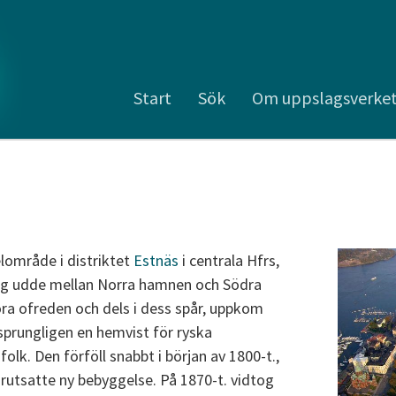
Start
Sök
Om uppslagsverke
lområde i distriktet
Estnäs
i centrala Hfrs,
ippig udde mellan Norra hamnen och Södra
ora ofreden och dels i dess spår, uppkom
prungligen en hemvist för ryska
olk. Den förföll snabbt i början av 1800-t.,
rutsatte ny bebyggelse. På 1870-t. vidtog