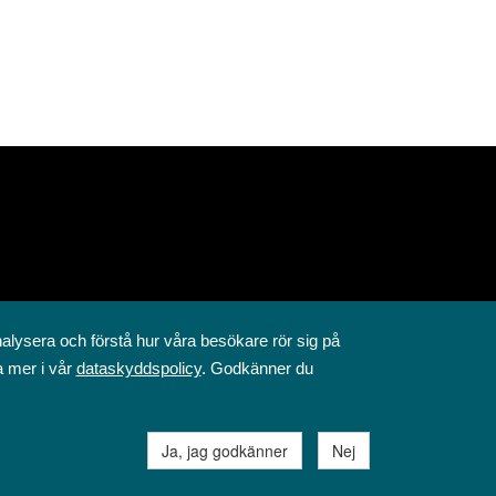
nalysera och förstå hur våra besökare rör sig på
a mer i vår
dataskyddspolicy
. Godkänner du
Ja, jag godkänner
Nej