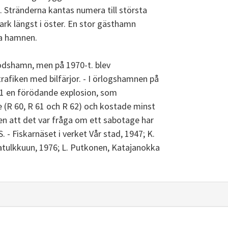
. Stränderna kantas numera till största
park längst i öster. En stor gästhamn
ra hamnen.
godshamn, men på 1970-t. blev
rafiken med bilfärjor. - I örlogshamnen på
941 en förödande explosion, som
 (R 60, R 61 och R 62) och kostade minst
ten att det var fråga om ett sabotage har
S. - Fiskarnäset i verket Vår stad, 1947; K.
natulkkuun, 1976; L. Putkonen, Katajanokka