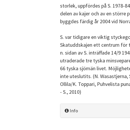
storlek, uppfördes på S. 1978-84
delen av kajer och av en större 
byggdes färdig år 2004 vid Nor
S. var tidigare en viktig stycke
Skatuddskajen ett centrum för t
n. sidan av S. inträffade 14/9 1
utraderade tre tyska minsvepare
66 tyska sjömän livet. Möjlighe
inte uteslutits. (N. Wasastjerna, 
Ollila/K. Toppari, Puhvelista pu
- S., 2010)
Info