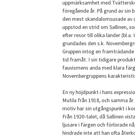
uppmärksamhet med Tvätterskor
föregående år. På grund av sin br
den mest skandalomsusade av de
uppstod en strid om Sallinen, so
efter resor till olika länder (bl.
grundades den s.k. Novembergr
Gruppen intog en framträdande s
tid framåt. I sin tidigare produk
fauvismens anda med klara färge
Novembergruppens karakteristis
En ny höjdpunkt i hans expressi
Mutila från 1918, och samma år t
motiv har sin utgångspunkt i ko
Från 1920-talet, då Sallinen vist
ljusare i färgen och förlorade nå
hindrade inte att han ofta återk