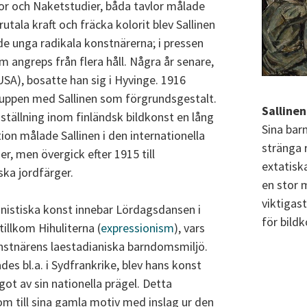
 och Naketstudier, båda tavlor målade
utala kraft och fräcka kolorit blev Sallinen
 unga radikala konstnärerna; i pressen
m angreps från flera håll. Några år senare,
a. USA), bosatte han sig i Hyvinge. 1916
uppen med Sallinen som förgrundsgestalt.
Sallinen
tällning inom finländsk bildkonst en lång
Sina bar
tion målade Sallinen i den internationella
stränga 
r, men övergick efter 1915 till
extatiska
ka jordfärger.
en stor 
viktigas
onistiska konst innebar Lördagsdansen i
för bildk
illkom Hihuliterna (
expressionism
), vars
nstnärens laestadianiska barndomsmiljö.
ades bl.a. i Sydfrankrike, blev hans konst
got av sin nationella prägel. Detta
om till sina gamla motiv med inslag ur den