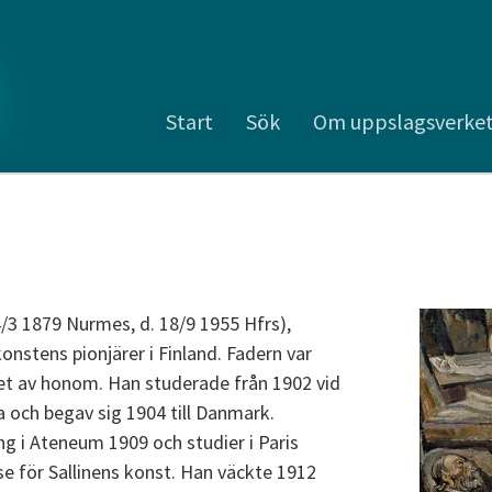
Start
Sök
Om uppslagsverke
4/3 1879 Nurmes, d. 18/9 1955 Hfrs),
nstens pionjärer i Finland. Fadern var
ket av honom. Han studerade från 1902 vid
a och begav sig 1904 till Danmark.
ng i Ateneum 1909 och studier i Paris
se för Sallinens konst. Han väckte 1912