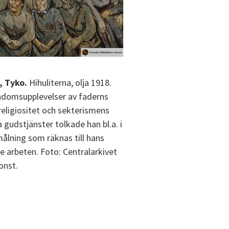
, Tyko.
Hihuliterna, olja 1918.
ndomsupplevelser av faderns
religiositet och sekterismens
 gudstjänster tolkade han bl.a. i
målning som räknas till hans
te arbeten. Foto: Centralarkivet
onst.