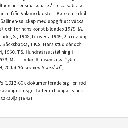
lade under sina senare år olika sakrala
mnen från Valamo kloster i Karelen. Erhöll
o Sallinen-sällskap med uppgift att väcka
et och för hans konst bildades 1979. (A.
nder, S., 1948, fi. övers. 1949, 2:a rev. uppl.
; L. Bäcksbacka, T.K.S. Hans studieår och
 1960; T.S. Hundraårsutställning i
979; M-L. Linder, Ihmisen kuva Tyko
9, 2005)
(Bengt von Bonsdorff)
la
(1912-66), dokumenterade sig i en rad
e av ungdomsgestalter och unga kvinnor.
sakävijä (1943).