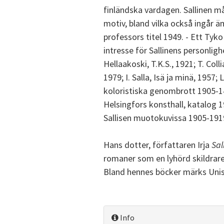
finländska vardagen. Sallinen må
motiv, bland vilka också ingår ä
professors titel 1949. - Ett Tyk
intresse för Sallinens personligh
Hellaakoski, T.K.S., 1921; T. Collia
1979; I. Salla, Isä ja minä, 1957
koloristiska genombrott 1905-14,
Helsingfors konsthall, katalog 1
Sallisen muotokuvissa 1905-191
Hans dotter, författaren Irja
Sal
romaner som en lyhörd skildrar
Bland hennes böcker märks Unis
Info