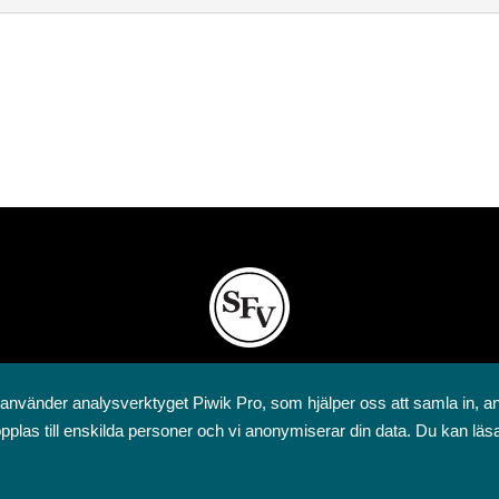
Svenska folkskolans vänner rf
 använder analysverktyget Piwik Pro, som hjälper oss att samla in, a
Annegatan 12
pplas till enskilda personer och vi anonymiserar din data. Du kan läs
00120 Helsingfors
09 6844 570
sfv@sfv.fi