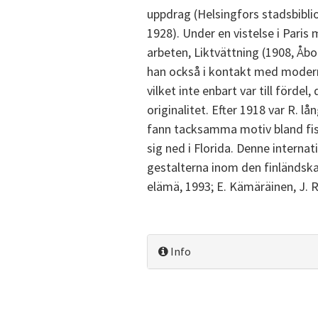
uppdrag (Helsingfors stadsbiblio
1928). Under en vistelse i Paris
arbeten, Liktvättning (1908, Å
han också i kontakt med modern
vilket inte enbart var till förde
originalitet. Efter 1918 var R. l
fann tacksamma motiv bland fis
sig ned i Florida. Denne internat
gestalterna inom den finländska
elämä, 1993; E. Kämäräinen, J. R.
Info