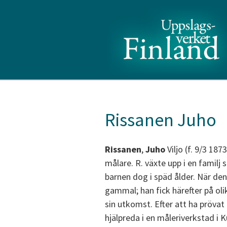
Rissanen Juho
Rissanen
,
Juho
Viljo (f. 9/3 18
målare. R. växte upp i en familj 
barnen dog i späd ålder. När den
gammal; han fick härefter på olik
sin utkomst. Efter att ha pröva
hjälpreda i en måleriverkstad i 