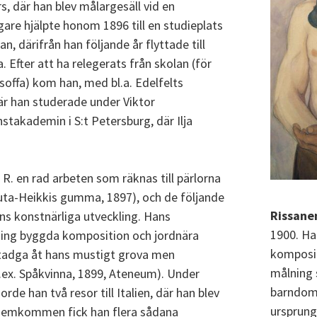
s, där han blev målargesäll vid en
are hjälpte honom 1896 till en studieplats
n, därifrån han följande år flyttade till
 Efter att ha relegerats från skolan (för
offa) kom han, med bl.a. Edelfelts
 där han studerade under Viktor
nstakademin i S:t Petersburg, där Ilja
R. en rad arbeten som räknas till pärlorna
Hauta-Heikkis gumma, 1897), och de följande
Rissane
ns konstnärliga utveckling. Hans
1900. Ha
kning byggda komposition och jordnära
komposit
tadga åt hans mustigt grova men
målning 
t.ex. Spåkvinna, 1899, Ateneum). Under
barndoms
de han två resor till Italien, där han blev
ursprung
 Hemkommen fick han flera sådana