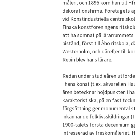
måleri, och 1895 kom han till Hfr
dekorationsfirma. Företagets äg
vid Konstindustriella centralskola
Finska konstföreningens ritskola.
att ha somnat på lärarrummets s
bistånd, först till Åbo ritskola,
Westerholm, och därefter till ko
Repin blev hans lärare.
Redan under studieåren utförde 
i hans konst (t.ex. akvarellen 
åren betecknar höjdpunkten i ha
karakteristiska, på en fast tec
färgsättning ger monumental s
inkännande folklivsskildringar (
1900-talets första decennium gjor
intresserad av freskomåleriet.