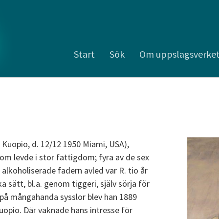
Start
Sök
Om uppslagsverke
73 Kuopio, d. 12/12 1950 Miami, USA),
som levde i stor fattigdom; fyra av de sex
 alkoholiserade fadern avled var R. tio år
a sätt, bl.a. genom tiggeri, själv sörja för
t på mångahanda sysslor blev han 1889
Kuopio. Där vaknade hans intresse för