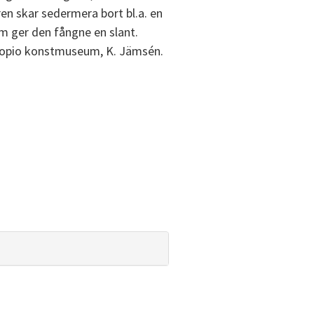
en skar sedermera bort bl.a. en
om ger den fångne en slant.
uopio konstmuseum, K. Jämsén.