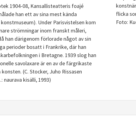
konstnär
tek 1904-08, Kansallisteatteris foajé
flicka s
 målade han ett av sina mest kända
Foto: K
bo konstmuseum). Under Parisvistelsen kom
are strömningar inom franskt måleri,
l, då han därigenom förlorade något av sin
ånga perioder bosatt i Frankrike, där han
karbefolkningen i Bretagne. 1939 slog han
ionelle savolaxare är en av de färgrikaste
 konsten. (C. Stocker, Juho Rissasen
: naurava kisälli, 1993)