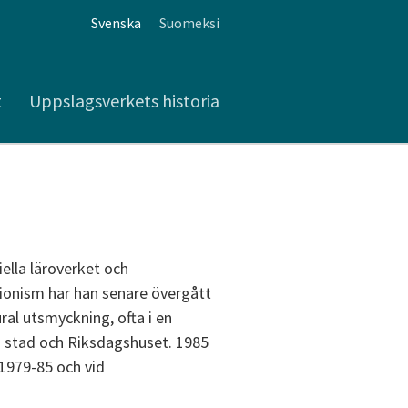
Svenska
Suomeksi
t
Uppslagsverkets historia
iella läroverket och
ionism har han senare övergått
ral utsmyckning, ofta i en
ors stad och Riksdagshuset. 1985
 1979-85 och vid