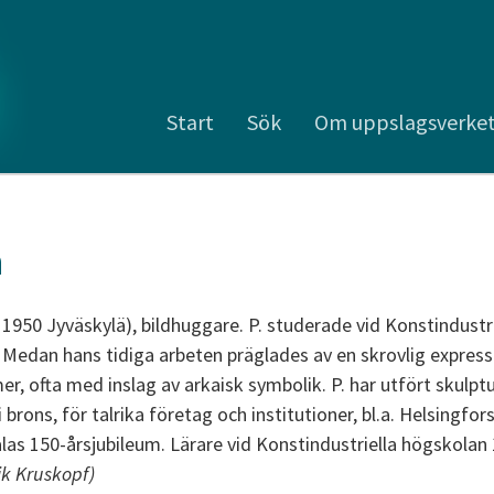
Start
Sök
Om uppslagsverke
a
3 1950 Jyväskylä), bildhuggare. P. studerade vid Konstindustr
Medan hans tidiga arbeten präglades av en skrovlig express
r, ofta med inslag av arkaisk symbolik. P. har utfört skulptu
 brons, för talrika företag och institutioner, bl.a. Helsingf
las 150-årsjubileum. Lärare vid Konstindustriella högskolan
ik Kruskopf)