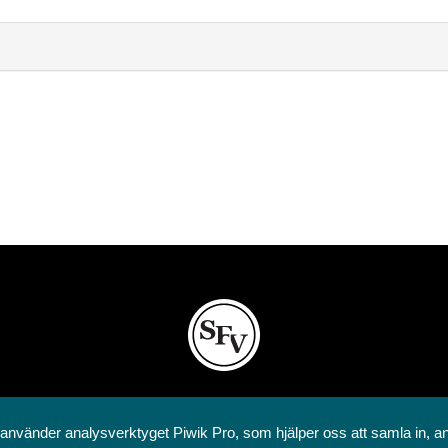
Svenska folkskolans vänner rf
Annegatan 12
 använder analysverktyget Piwik Pro, som hjälper oss att samla in, a