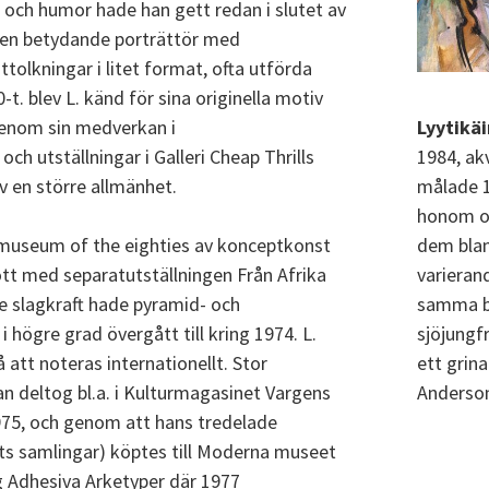
s och humor hade han gett redan i slutet av
ll en betydande porträttör med
tolkningar i litet format, ofta utförda
t. blev L. känd för sina originella motiv
Lyytikäi
Genom sin medverkan i
1984, ak
h utställningar i Galleri Cheap Thrills
målade 19
en större allmänhet.
honom ov
dem blan
d museum of the eighties av konceptkonst
varieran
tt med separatutställningen Från Afrika
samma bi
de slagkraft hade pyramid- och
sjöjungf
i högre grad övergått till kring 1974. L.
ett grin
 att noteras internationellt. Stor
Anderso
an deltog bl.a. i Kulturmagasinet Vargens
975, och genom att hans tredelade
s samlingar) köptes till Moderna museet
g Adhesiva Arketyper där 1977