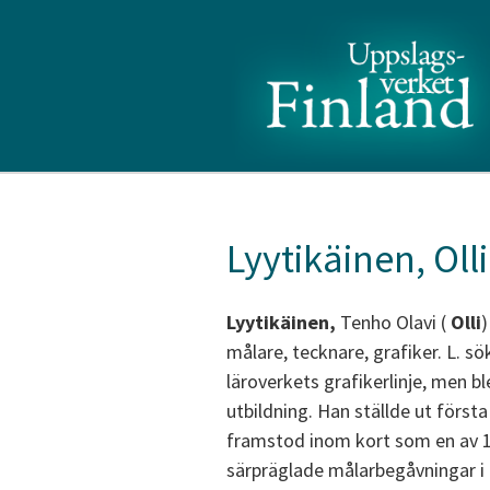
Lyytikäinen, Olli
Lyytikäinen,
Tenho Olavi (
Olli
)
målare, tecknare, grafiker. L. sök
läroverkets grafikerlinje, men b
utbildning. Han ställde ut först
framstod inom kort som en av 1
särpräglade målarbegåvningar i 