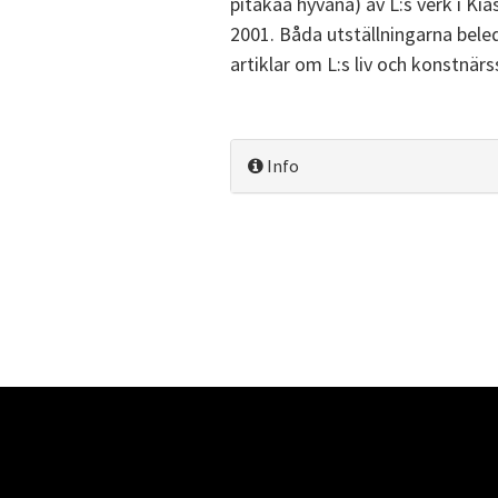
pitäkää hyvänä) av L:s verk i 
2001. Båda utställningarna be
artiklar om L:s liv och konstnär
Info