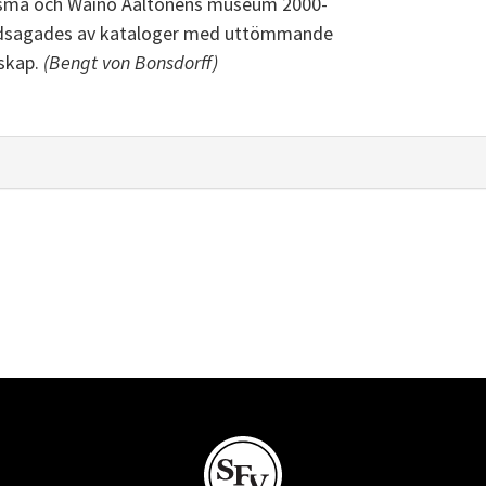
Kiasma och Wäinö Aaltonens museum 2000-
ledsagades av kataloger med uttömmande
sskap.
(Bengt von Bonsdorff)