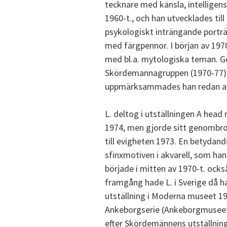
tecknare med känsla, intelligen
1960-t., och han utvecklades ti
psykologiskt inträngande porträt
med färgpennor. I början av 1970-
med bl.a. mytologiska teman. 
Skördemannagruppen (1970-77) oc
uppmärksammades han redan av 
L. deltog i utställningen A hea
1974, men gjorde sitt genombro
till evigheten 1973. En betydan
sfinxmotiven i akvarell, som han 
började i mitten av 1970-t. också
framgång hade L. i Sverige då h
utställning i Moderna museet 1
Ankeborgserie (Ankeborgmuseet
efter Skördemännens utställnin