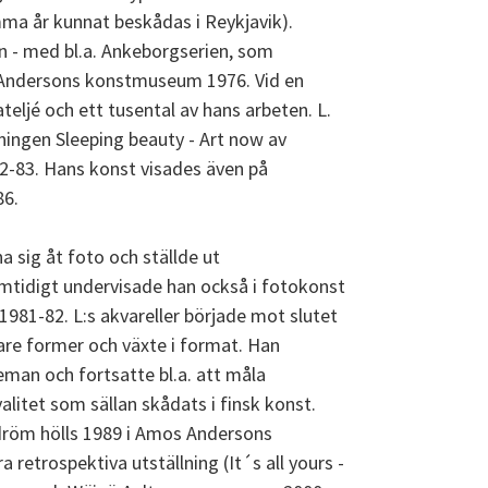
mma år kunnat beskådas i Reykjavik).
n - med bl.a. Ankeborgserien, som
s Andersons konstmuseum 1976. Vid en
teljé och ett tusental av hans arbeten. L.
ningen Sleeping beauty - Art now av
2-83. Hans konst visades även på
86.
na sig åt foto och ställde ut
amtidigt undervisade han också i fotokonst
1981-82. L:s akvareller började mot slutet
ktare former och växte i format. Han
eman och fortsatte bl.a. att måla
alitet som sällan skådats i finsk konst.
dröm hölls 1989 i Amos Andersons
retrospektiva utställning (It´s all yours -