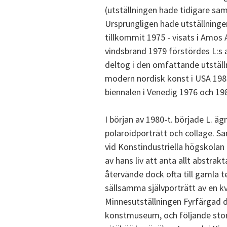
(utställningen hade tidigare sa
Ursprungligen hade utställninge
tillkommit 1975 - visats i Amo
vindsbrand 1979 förstördes L:s a
deltog i den omfattande utställ
modern nordisk konst i USA 198
biennalen i Venedig 1976 och 19
I början av 1980-t. började L. äg
polaroidporträtt och collage. S
vid Konstindustriella högskolan 
av hans liv att anta allt abstra
återvände dock ofta till gamla t
sällsamma självporträtt av en kv
Minnesutställningen Fyrfärgad 
konstmuseum, och följande stora 