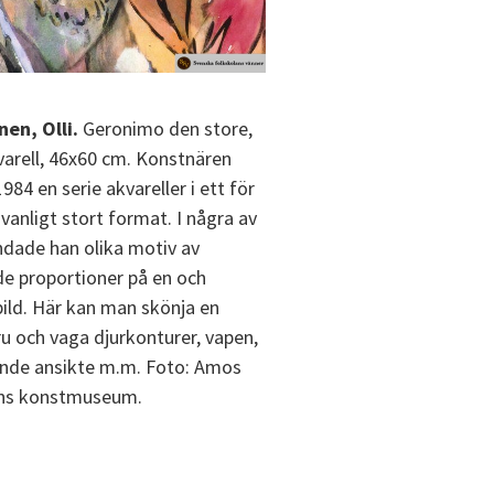
nen, Olli.
Geronimo den store,
varell, 46x60 cm. Konstnären
84 en serie akvareller i ett för
anligt stort format. I några av
dade han olika motiv av
de proportioner på en och
ld. Här kan man skönja en
ru och vaga djurkonturer, vapen,
ande ansikte m.m. Foto: Amos
ns konstmuseum.