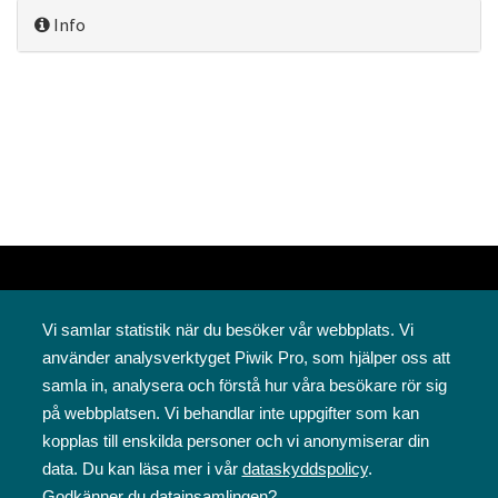
Info
Vi samlar statistik när du besöker vår webbplats. Vi
använder analysverktyget Piwik Pro, som hjälper oss att
samla in, analysera och förstå hur våra besökare rör sig
på webbplatsen. Vi behandlar inte uppgifter som kan
Svenska folkskolans vänner rf
kopplas till enskilda personer och vi anonymiserar din
Annegatan 12
data. Du kan läsa mer i vår
dataskyddspolicy
.
00120 Helsingfors
Godkänner du datainsamlingen?