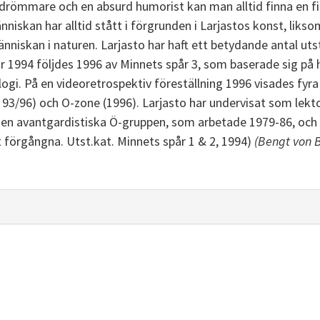
 drömmare och en absurd humorist kan man alltid finna en fil
nniskan har alltid stått i förgrunden i Larjastos konst, likso
nniskan i naturen. Larjasto har haft ett betydande antal ut
år 1994 följdes 1996 av Minnets spår 3, som baserade sig på
ogi. På en videoretrospektiv föreställning 1996 visades fyra 
 93/96) och O-zone (1996). Larjasto har undervisat som lek
 den avantgardistiska Ö-gruppen, som arbetade 1979-86, o
et förgångna. Utst.kat. Minnets spår 1 & 2, 1994)
(Bengt von B