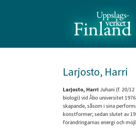
Larjosto, Harri
Larjosto, Harri
Juhani (f. 20/12
biologi) vid Åbo universitet 197
skapande, såsom i sina performa
konstformer; sedan slutet av 198
förändringarnas energi och möjli