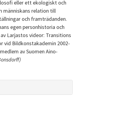
osofi eller ett ekologiskt och
m människans relation till
ställningar och framträdanden.
 hans egen personhistoria och
av Larjastos videor: Transitions
tor vid Bildkonstakademin 2002-
ch medlem av Suomen Aino-
onsdorff)