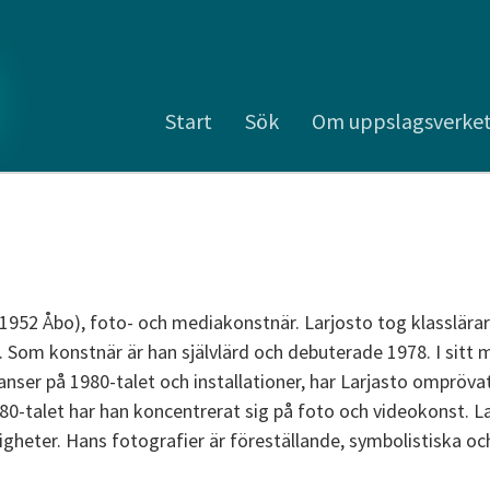
Start
Sök
Om uppslagsverke
 1952 Åbo), foto- och mediakonstnär. Larjosto tog klasslär
6. Som konstnär är han självlärd och debuterade 1978. I sitt
nser på 1980-talet och installationer, har Larjasto omprövat
0-talet har han koncentrerat sig på foto och videokonst. Lar
gheter. Hans fotografier är föreställande, symbolistiska och