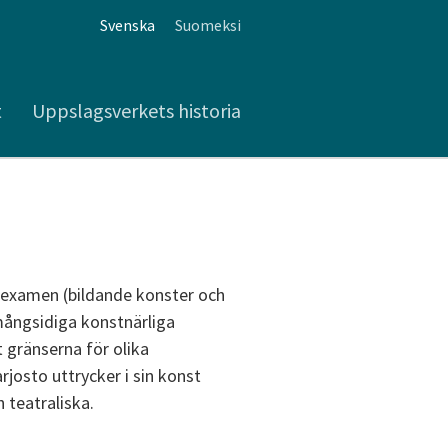
Svenska
Suomeksi
t
Uppslagsverkets historia
arexamen (bildande konster och
 mångsidiga konstnärliga
 gränserna för olika
josto uttrycker i sin konst
 teatraliska.