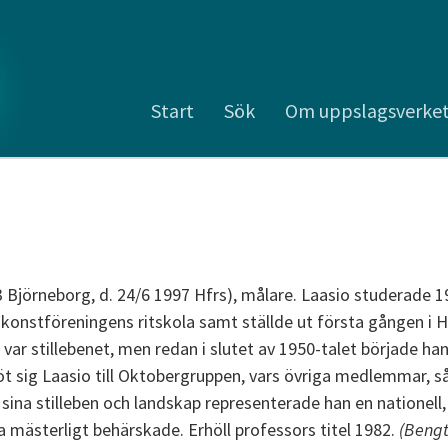
Start
Sök
Om uppslagsverke
13 Björneborg, d. 24/6 1997 Hfrs), målare. Laasio studerade 1
 konstföreningens ritskola samt ställde ut första gången i 
 var stillebenet, men redan i slutet av 1950-talet började ha
öt sig Laasio till Oktobergruppen, vars övriga medlemmar,
sina stilleben och landskap representerade han en nationel
a mästerligt behärskade. Erhöll professors titel 1982.
(Bengt