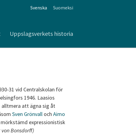
Svenska
Suomeksi
t
Uppslagsverkets historia
930-31 vid Centralskolan för
Helsingfors 1946. Laasios
n alltmera att ägna sig åt
 såsom
Sven Grönvall
och
Aimo
l, mörkstämd expressionistisk
 von Bonsdorff)