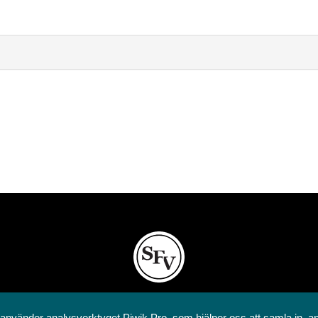
Svenska folkskolans vänner rf
 använder analysverktyget Piwik Pro, som hjälper oss att samla in, a