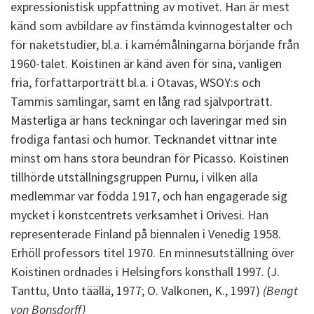
expressionistisk uppfattning av motivet. Han är mest
känd som avbildare av finstämda kvinnogestalter och
för naketstudier, bl.a. i kamémålningarna börjande från
1960-talet. Koistinen är känd även för sina, vanligen
fria, författarporträtt bl.a. i Otavas, WSOY:s och
Tammis samlingar, samt en lång rad självporträtt.
Mästerliga är hans teckningar och laveringar med sin
frodiga fantasi och humor. Tecknandet vittnar inte
minst om hans stora beundran för Picasso. Koistinen
tillhörde utställningsgruppen Purnu, i vilken alla
medlemmar var födda 1917, och han engagerade sig
mycket i konstcentrets verksamhet i Orivesi. Han
representerade Finland på biennalen i Venedig 1958.
Erhöll professors titel 1970. En minnesutställning över
Koistinen ordnades i Helsingfors konsthall 1997. (J.
Tanttu, Unto täällä, 1977; O. Valkonen, K., 1997)
(Bengt
von Bonsdorff)