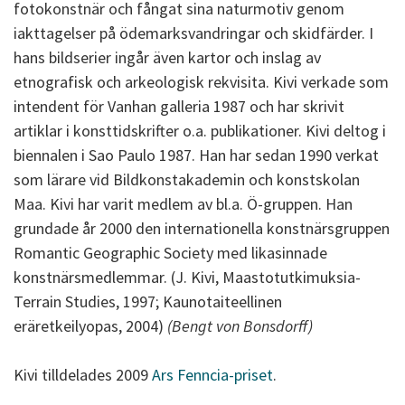
fotokonstnär och fångat sina naturmotiv genom
iakttagelser på ödemarksvandringar och skidfärder. I
hans bildserier ingår även kartor och inslag av
etnografisk och arkeologisk rekvisita. Kivi verkade som
intendent för Vanhan galleria 1987 och har skrivit
artiklar i konsttidskrifter o.a. publikationer. Kivi deltog i
biennalen i Sao Paulo 1987. Han har sedan 1990 verkat
som lärare vid Bildkonstakademin och konstskolan
Maa. Kivi har varit medlem av bl.a. Ö-gruppen. Han
grundade år 2000 den internationella konstnärsgruppen
Romantic Geographic Society med likasinnade
konstnärsmedlemmar. (J. Kivi, Maastotutkimuksia-
Terrain Studies, 1997; Kaunotaiteellinen
eräretkeilyopas, 2004)
(Bengt von Bonsdorff)
Kivi tilldelades 2009
Ars Fenncia-priset
.